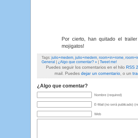
Por cierto, han quitado el trai
mojigatos!
Tags:
julio+medem
,
julio+medem
,
room+in+rome
,
room+i
General
|
¿Algo que comentar? »
|
Tweet me!
Puedes seguir los comentarios en el hilo
RSS 2
mail. Puedes
dejar un comentario
, o un
tr
¿Algo que comentar?
Nombre (required)
E-Mail (no será publicado) (r
Web