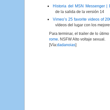
Historia del MSN Messenger |
de la salida de la versión 14
Vimeo’s 25 favorite videos of 2
vídeos del lugar con los mejore
Para terminar, el trailer de lo útim
rome
. NSFW Alto voltaje sexual.
[Vía:
dadanoias
]