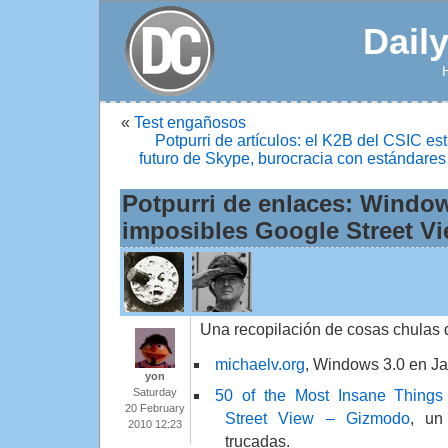
Dail
«
Test engañosos
Potpurri de artículos: el K2B del CSIC es
futuro de Skype, burocracia con estándares 
Potpurri de enlaces: Window
imposibles Google Street V
Una recopilación de cosas chulas q
michaelv.org
, Windows 3.0 en Ja
yon
Saturday
50 of the Most Insane Thing
20 February
Street View – Gizmodo
, un
2010 12:23
trucadas.