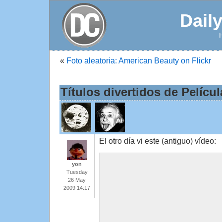
Dail
«
Foto aleatoria: American Beauty on Flickr
Títulos divertidos de Pelícu
El otro día vi este (antiguo) vídeo:
yon
Tuesday
26 May
2009 14:17