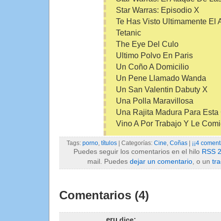
Star Warras: Episodio X
Te Has Visto Ultimamente El 
Tetanic
The Eye Del Culo
Ultimo Polvo En Paris
Un Coño A Domicilio
Un Pene Llamado Wanda
Un San Valentin Dabuty X
Una Polla Maravillosa
Una Rajita Madura Para Esta
Vino A Por Trabajo Y Le Com
Tags:
porno
,
títulos
| Categorías:
Cine
,
Coñas
|
¡¡4 comenta
Puedes seguir los comentarios en el hilo
RSS 2
mail. Puedes
dejar un comentario
, o un
tr
Comentarios (4)
eru
dice: