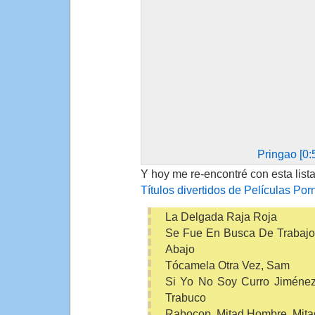
Pringao [0:
Y hoy me re-encontré con esta lista
Títulos divertidos de Películas Por
La Delgada Raja Roja
Se Fue En Busca De Trabajo
Abajo
Tócamela Otra Vez, Sam
Si Yo No Soy Curro Jiméne
Trabuco
Rabocop, Mitad Hombre, Mitad