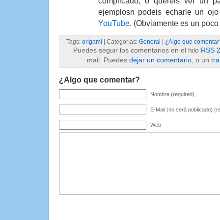
complicado, o quereis ver un p
ejemplosn podeis echarle un oj
YouTube
. (Obviamente es un poc
Tags:
origami
| Categorías:
General
|
¿Algo que comentar
Puedes seguir los comentarios en el hilo
RSS 2
mail. Puedes
dejar un comentario
, o un
tr
¿Algo que comentar?
Nombre (required)
E-Mail (no será publicado) (r
Web