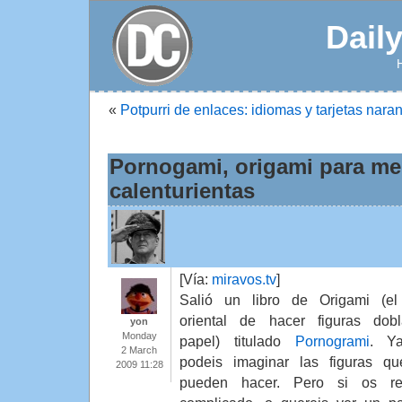
Dail
«
Potpurri de enlaces: idiomas y tarjetas nara
Pornogami, origami para me
calenturientas
[Vía:
miravos.tv
]
Salió un libro de Origami (el
oriental de hacer figuras dob
yon
Monday
papel) titulado
Pornogrami
. Y
2 March
podeis imaginar las figuras q
2009 11:28
pueden hacer. Pero si os res