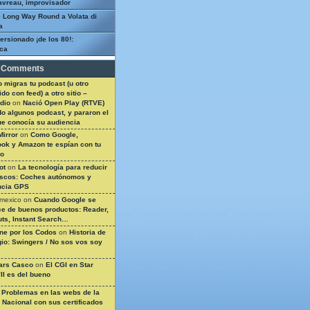
avreau, improvisador
 Long Way Round a Volata di
a
ersionado ¡de los 80!:
ca
 Comments
 migras tu podcast (u otro
do con feed) a otro sitio –
dio
on
Nació Open Play (RTVE)
do algunos podcast, y pararon el
ue conocía su audiencia
Mirror
on
Como Google,
ok y Amazon te espían con tu
so
ot
on
La tecnología para reducir
ascos: Coches autónomos y
ncia GPS
 mexico
on
Cuando Google se
e de buenos productos: Reader,
ts, Instant Search…
ine por los Codos
on
Historia de
gio: Swingers / No sos vos soy
ars Casco
on
El CGI en Star
II es del bueno
n
Problemas en las webs de la
a Nacional con sus certificados