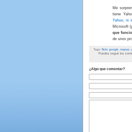
Me sorpren
tiene Yaho
Yahoo, ni 
Microsoft (
que funci
de unos pro
Tags:
flickr
,
google
,
mapas
,
Puedes seguir los comen
¿Algo que comentar?