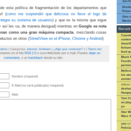
Jon F
Desde
de esta política de fragmentación de los departamentos que
Peluc
o! (
como me sorprendió que delicious no lleve el logo de
Otro v
integre su sistema de usuarios
) y que es la misma que sigue
Manía
y así les va, de manera desigual) mientras en
Google se nota
Recent
onan como una gran máquina compacta
, mezclando cosas
Cuando
ductos en otros (
StreetView en el iPhone
,
Chrome y Android
)
conteni
AmorO
fichan
yahoo
| Categorías:
internet
,
Software
|
¿Algo que comentar? »
|
Tweet me!
feed q
tarios en el hilo
RSS 2.0
o suscribiéndote por e-mail. Puedes
dejar un
Black 
comentario
, o un
trackback
desde tu sitio.
Facebo
permi
MySco
los at
Nombre (required)
asiste
videos
E-Mail (no será publicado) (required)
deshac
Hangou
Web
Toni C
un pla
yo
Star W
Wars V
yon
o
Policí