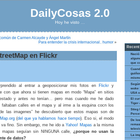
DailyCosas 2.0
Hoy he visto …
común de Carmen Alcayde y Ángel Martín
Para entender la crisis internacional.. humor
»
Recent
reetMap en Flickr
Nació
algun
que c
Cuand
guiños
mismo
Según
prendido al entrar a geoposicionar mis fotos en
Flickr
y
woke 
e con que ahora si tienen mapas en modo “Mapa” en sitios
USA v
estado y antes no tenían… pero mas cuando me he dado
El cur
Tiger
 faltaban calles en el mapa y al irme a la esquina cocn los
Stieg 
 de las imagenes” he descubierto que estos mapas son de
Perce
tMap.org
(
del que ya hablamos hace tiempo
). Eso si, el modo
De los
remas
no va fino. Sin embargo, me he ido a
Yahoo! Mapas
a la misma
televi
s mapas seguían sin NINGUNA calle,
¿porque no usan la
La im
nte de datos?