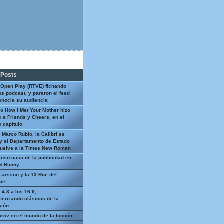
 Posts
 Open Play (RTVE) fichando
os podcast, y pararon el feed
onocía su audiencia
o How I Met Your Mother hizo
 a Friends y Cheers, en el
 capítulo
 Marco Rubio, la Calibri es
y el Departamento de Estado
uelve a la Times New Roman
ioso caso de la publicidad en
 & Bunny
Larsson y la 13 Rue del
be
 4:3 a los 16:9,
terizando clásicos de la
sión
prov en el mundo de la ficción