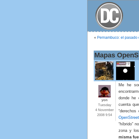
«
Pernambuco: el pasado 
Mapas OpenSt
Me he sor
encontrarm
donde he 
yon
cuenta que
Tuesday
4 November
“derechos
2008 9:54
OpenStree
“híbrido” 
zona y lo
misma fue