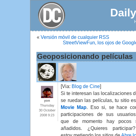
Dail
«
Versión móvil de cualquier RSS
StreetViewFun, los ojos de Googl
Geoposicionando películas
[Via:
Blog de Cine
]
Si te interesan las localizaciones 
se ruedan las películas, tu sitio e
yon
Thursday
Movie Map
. Eso si, se hace co
30 October
participaciones de sus usuarios
2008 9:23
que de momento hay pocos si
añadidos. ¿Quieres participa
estoy metiendo los sitios de
Abre l