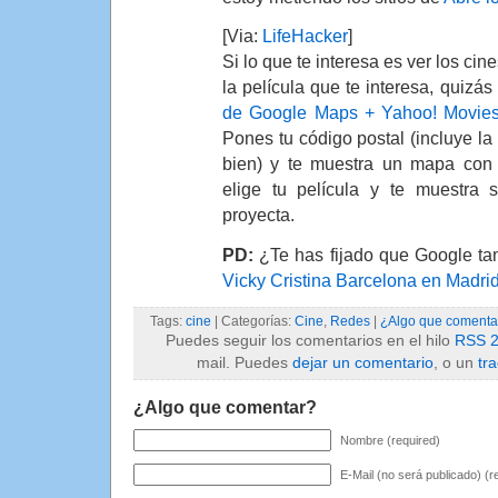
[Via:
LifeHacker
]
Si lo que te interesa es ver los ci
la película que te interesa, quizás
de Google Maps + Yahoo! Movies
Pones tu código postal (incluye la
bien) y te muestra un mapa con 
elige tu película y te muestra 
proyecta.
PD:
¿Te has fijado que Google tam
Vicky Cristina Barcelona en Madri
Tags:
cine
| Categorías:
Cine
,
Redes
|
¿Algo que comenta
Puedes seguir los comentarios en el hilo
RSS 2
mail. Puedes
dejar un comentario
, o un
tr
¿Algo que comentar?
Nombre (required)
E-Mail (no será publicado) (r