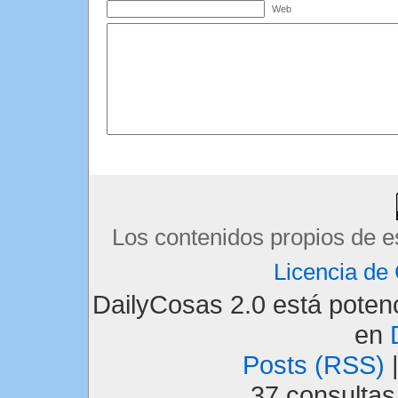
Web
Los contenidos propios de e
Licencia d
DailyCosas 2.0 está pote
en
Posts (RSS)
37 consulta