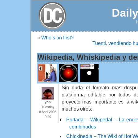
Dail
«
Who’s on first?
Tuenti, vendiendo h
Wikipedia, Whiskipedia y d
Sin duda el formato mas dospu
plataforma editable por todos 
proyecto mas importante es la wi
yon
Tuesday
muchos otros:
8 April 2008
9:40
Portada – Wikipedal – La encic
combinados
Chickipedia – The Wiki of Hot 