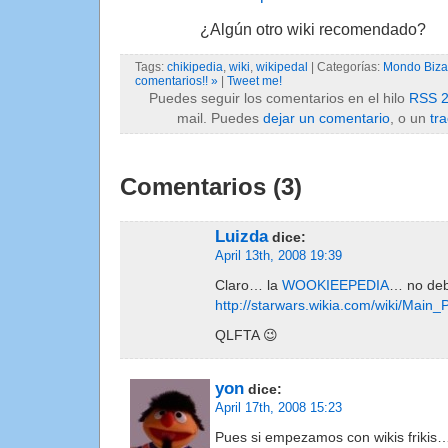
¿Algún otro wiki recomendado?
Tags:
chikipedia
,
wiki
,
wikipedal
| Categorías:
Mondo Biza
comentarios!! »
|
Tweet me!
Puedes seguir los comentarios en el hilo
RSS 2
mail. Puedes
dejar un comentario
, o un
tr
Comentarios (3)
Luizda
dice:
April 13th, 2008 19:39
Claro… la
WOOKIEEPEDIA
… no debe
http://starwars.wikia.com/wiki/Main
QLFTA 😉
yon
dice:
April 17th, 2008 15:23
Pues si empezamos con wikis frikis