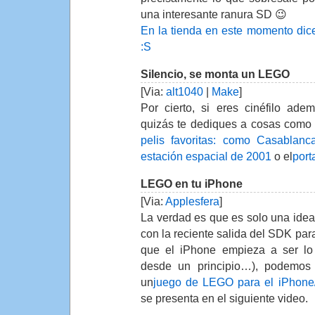
una interesante ranura SD 😉
En la tienda en este momento dic
:S
Silencio, se monta un LEGO
[Via:
alt1040
|
Make
]
Por cierto, si eres cinéfilo ad
quizás te dediques a cosas como
pelis favoritas: como Casablanca
estación espacial de 2001
o el
port
LEGO en tu iPhone
[Via:
Applesfera
]
La verdad es que es solo una idea,
con la reciente salida del SDK para
que el iPhone empieza a ser lo
desde un principio…), podemos
un
juego de LEGO para el iPhone
se presenta en el siguiente video.