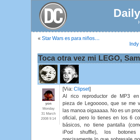
Dail
«
Star Wars es para niños…
Indy
Toca otra vez mi LEGO, Sa
[Via:
Clipset
]
Al rico reproductor de MP3 e
pieza de Legooooo, que se me 
yon
Monday
las manoa oigaaaaa. No es un pro
31 March
oficial, pero lo tienes en los 6 co
2008 9:14
básicos, no tiene pantalla (co
iPod shuffle), los botones
precisamente lo que sobresale por