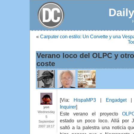
Dail
«
Carputer con estilo: Un Corvette y una Vesp
To
Verano loco del OLPC y otr
coste
[Via:
HispaMP3
|
Engadget
Inquirer
]
yon
Wednesday
Este verano el proyecto
OLP
5
estado un poco loco. Allá por J
September
2007 18:17
saltó a la palestra una noticia q