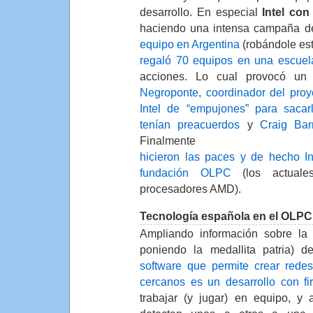
desarrollo. En especial
Intel co
haciendo una intensa campaña d
equipo en Argentina
(robándole es
regaló 70 equipos en una escue
acciones. Lo cual provocó un 
Negroponte, coordinador del pro
Intel de “empujones” para saca
tenían preacuerdos
y
Craig Barr
Finalmente
hicieron las paces y de hecho In
fundación OLPC
(los actuale
procesadores AMD).
Tecnología española en el OLPC
Ampliando información sobre la
poniendo la medallita patria) 
software que permite crear rede
cercanos es un desarrollo con fi
trabajar (y jugar) en equipo, y 