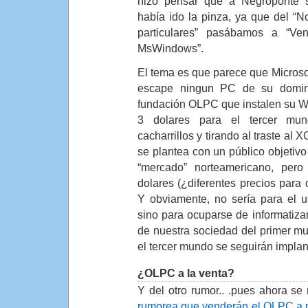
hizo pensar que a Negroponte 
había ido la pinza, ya que del 
particulares” pasábamos a “V
MsWindows”.
El tema es que parece que Microsof
escape ningun PC de su domin
fundación OLPC que instalen su 
3 dolares para el tercer mun
cacharrillos y tirando al traste al 
se plantea con un público objetivo d
“mercado” norteamericano, per
dolares (¿diferentes precios para 
Y obviamente, no sería para el us
sino para ocuparse de informatiza
de nuestra sociedad del primer m
el tercer mundo se seguirán impla
¿OLPC a la venta?
Y del otro rumor.. .pues ahora se
rumorea que venderán el OLPC a p