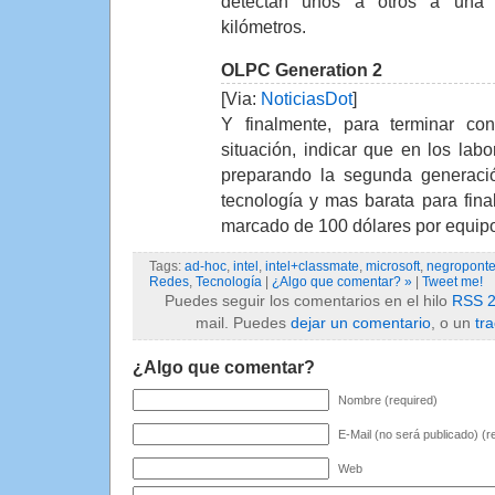
detectan unos a otros a una 
kilómetros.
OLPC Generation 2
[Via:
NoticiasDot
]
Y finalmente, para terminar con
situación, indicar que en los labo
preparando la segunda generac
tecnología y mas barata para fina
marcado de 100 dólares por equip
Tags:
ad-hoc
,
intel
,
intel+classmate
,
microsoft
,
negropont
Redes
,
Tecnología
|
¿Algo que comentar? »
|
Tweet me!
Puedes seguir los comentarios en el hilo
RSS 2
mail. Puedes
dejar un comentario
, o un
tr
¿Algo que comentar?
Nombre (required)
E-Mail (no será publicado) (r
Web