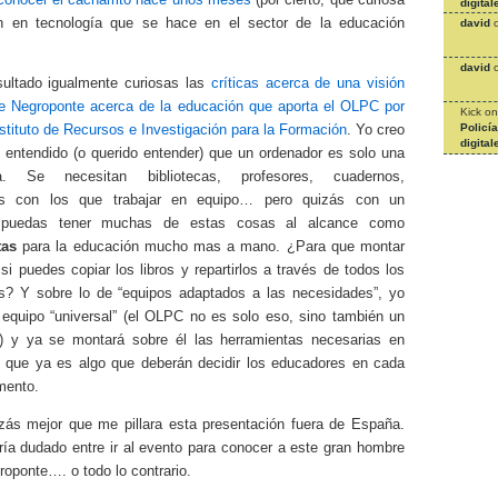
digital
ón en tecnología que se hace en el sector de la educación
david
david
ultado igualmente curiosas las
críticas acerca de una visión
de Negroponte acerca de la educación que aporta el OLPC por
Kick
o
Policí
nstituto de Recursos e Investigación para la Formación
. Yo creo
digital
 entendido (o querido entender) que un ordenador es solo una
ta. Se necesitan bibliotecas, profesores, cuadernos,
s con los que trabajar en equipo… pero quizás con un
 puedas tener muchas de estas cosas al alcance como
tas
para la educación mucho mas a mano. ¿Para que montar
 si puedes copiar los libros y repartirlos a través de todos los
s? Y sobre lo de “equipos adaptados a las necesidades”, yo
n equipo “universal” (el OLPC no es solo eso, sino también un
o) y ya se montará sobre él las herramientas necesarias en
 que ya es algo que deberán decidir los educadores en cada
mento.
zás mejor que me pillara esta presentación fuera de España.
ría dudado entre ir al evento para conocer a este gran hombre
oponte…. o todo lo contrario.