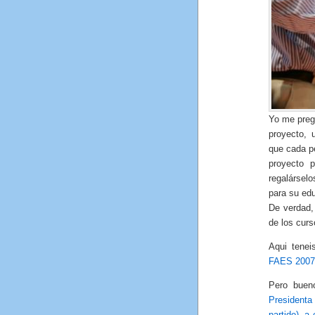
Yo me preg
proyecto, 
que cada p
proyecto 
regalársel
para su ed
De verdad,
de los cur
Aqui tenei
FAES 2007
Pero buen
Presidenta
partido), a