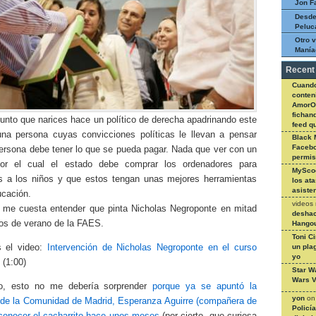
Jon F
Desde
Peluc
Otro v
Manía
Recent
Cuando
conteni
AmorO
fichan
unto que narices hace un político de derecha apadrinando este
feed q
una persona cuyas convicciones políticas le llevan a pensar
Black 
Facebo
ersona debe tener lo que se pueda pagar. Nada que ver con un
permi
por el cual el estado debe comprar los ordenadores para
MySco
os a los niños y que estos tengan unas mejores herramientas
los at
asiste
ucación.
videos
 me cuesta entender que pinta Nicholas Negroponte en mitad
deshac
sos de verano de la FAES.
Hangou
Toni C
un pla
s el video:
Intervención de Nicholas Negroponte en el curso
yo
(1:00)
Star W
Wars V
o, esto no me debería sorprender
porque ya se apuntó la
yon
o
 de la Comunidad de Madrid, Esperanza Aguirre (compañera de
Policí
 conocer el cacharrito hace unos meses
(por cierto, que curiosa