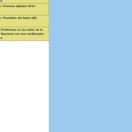
es
on
Premios IgNobel 2014
on
Pantallas del futuro (III)
n
Problemas en las webs de la
a Nacional con sus certificados
es