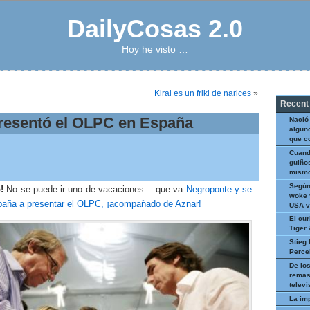
DailyCosas 2.0
Hoy he visto …
Kirai es un friki de narices
»
Recent
resentó el OLPC en España
Nació
algun
que c
Cuand
guiños
mismo
Según
!
No se puede ir uno de vacaciones… que va
Negroponte y se
woke 
paña a presentar el OLPC, ¡acompañado de Aznar!
USA v
El cur
Tiger
Stieg 
Perce
De los
remas
televi
La im