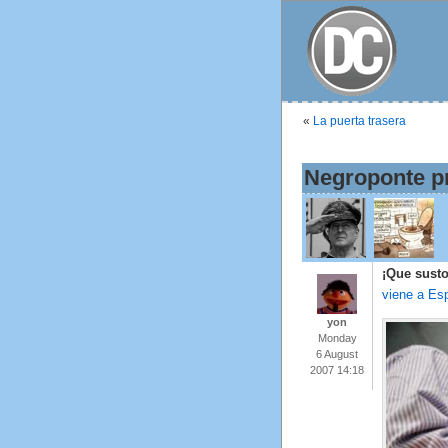
«
La puerta trasera
Negroponte p
¡Que susto
viene a Es
yon
Monday
6 August
2007 14:18