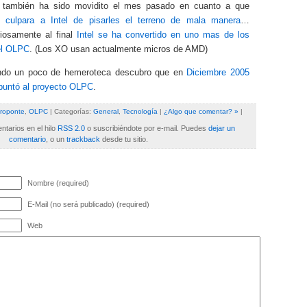
, también ha sido movidito el mes pasado en cuanto a que
 culpara a Intel de pisarles el terreno de mala manera
…
iosamente al final
Intel se ha convertido en uno mas de los
el OLPC
. (Los XO usan actualmente micros de AMD)
do un poco de hemeroteca descubro que en
Diciembre 2005
puntó al proyecto OLPC
.
roponte
,
OLPC
| Categorías:
General
,
Tecnología
|
¿Algo que comentar? »
|
tarios en el hilo
RSS 2.0
o suscribiéndote por e-mail. Puedes
dejar un
comentario
, o un
trackback
desde tu sitio.
Nombre (required)
E-Mail (no será publicado) (required)
Web