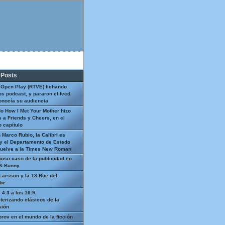
 Posts
 Open Play (RTVE) fichando
os podcast, y pararon el feed
onocía su audiencia
o How I Met Your Mother hizo
 a Friends y Cheers, en el
 capítulo
 Marco Rubio, la Calibri es
y el Departamento de Estado
uelve a la Times New Roman
ioso caso de la publicidad en
 & Bunny
Larsson y la 13 Rue del
be
 4:3 a los 16:9,
terizando clásicos de la
sión
prov en el mundo de la ficción