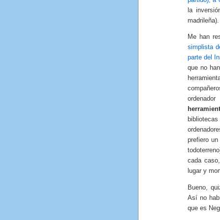
la inversi
madrileña).
Me han res
simplista 
parte del I
que no han
herramien
compañero
ordenador
herramien
bibliotecas
ordenadore
prefiero u
todoterren
cada caso,
lugar y mo
Bueno, qui
Así no hab
que es Negr