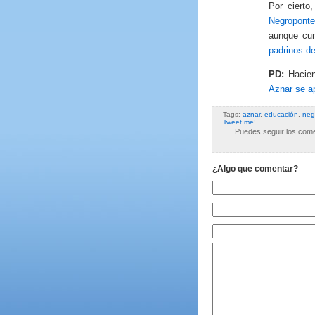
Por cierto
Negroponte
aunque cur
padrinos d
PD:
Hacien
Aznar se a
Tags:
aznar
,
educación
,
neg
Tweet me!
Puedes seguir los comen
¿Algo que comentar?