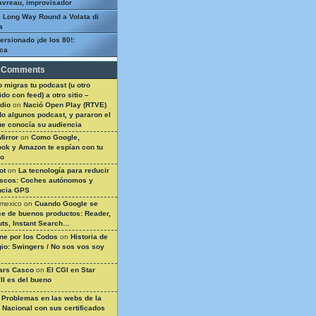
avreau, improvisador
 Long Way Round a Volata di
a
ersionado ¡de los 80!:
ca
 Comments
 migras tu podcast (u otro
do con feed) a otro sitio –
dio
on
Nació Open Play (RTVE)
do algunos podcast, y pararon el
ue conocía su audiencia
Mirror
on
Como Google,
ok y Amazon te espían con tu
so
ot
on
La tecnología para reducir
ascos: Coches autónomos y
ncia GPS
 mexico
on
Cuando Google se
e de buenos productos: Reader,
ts, Instant Search…
ine por los Codos
on
Historia de
gio: Swingers / No sos vos soy
ars Casco
on
El CGI en Star
II es del bueno
n
Problemas en las webs de la
a Nacional con sus certificados