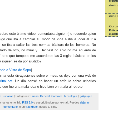
digital
david
david
Kick
o
Policí
 sobre este último video, comentaba alguien (no recuerdo quien
digital
algo que iba a cambiar su modo de vida e iba a joder al ir a
y se iba a saltar las tres normas básicas de los hombres: No
 lado de otro, no mirar y… leches! no solo no me acuerdo de
eí sino que tampoco me acuerdo de las 3 reglas básicas en los
 ¿alguien se da por aludido?
ndo a Vista de Sapo
]
minar esta divagaciones sobre el mear, os dejo con una web de
rinal.net
. Un día pensé en hacer un artículo sobre urinarios
 que fue una mala idea e hice bien en tirarla al retrete.
t
,
urinarios
| Categorías:
Coñas
,
General
,
Software
,
Tecnología
|
¿Algo que
tarios en el hilo
RSS 2.0
o suscribiéndote por e-mail. Puedes
dejar un
comentario
, o un
trackback
desde tu sitio.