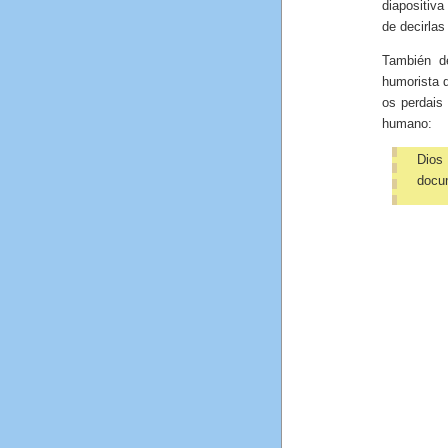
diapositiva
de decirlas
También d
humorista 
os perdais
humano:
Dios
docu