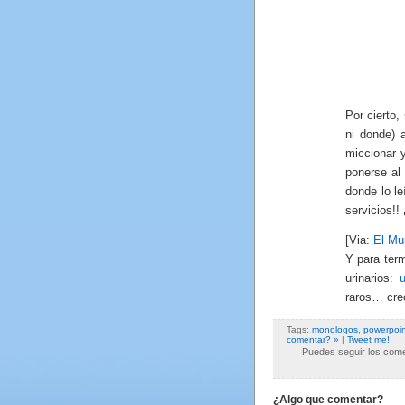
Por cierto,
ni donde) 
miccionar 
ponerse al
donde lo l
servicios!!
[Via:
El Mu
Y para ter
urinarios:
u
raros… creo
Tags:
monologos
,
powerpoin
comentar? »
|
Tweet me!
Puedes seguir los comen
¿Algo que comentar?