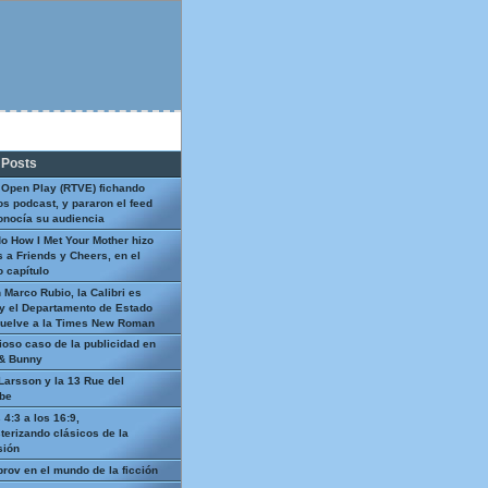
 Posts
 Open Play (RTVE) fichando
os podcast, y pararon el feed
onocía su audiencia
o How I Met Your Mother hizo
 a Friends y Cheers, en el
 capítulo
 Marco Rubio, la Calibri es
y el Departamento de Estado
uelve a la Times New Roman
ioso caso de la publicidad en
 & Bunny
Larsson y la 13 Rue del
be
 4:3 a los 16:9,
terizando clásicos de la
sión
prov en el mundo de la ficción