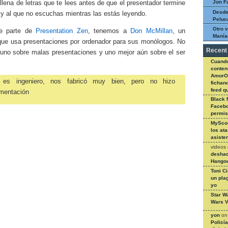
Jon F
 llena de letras que te lees antes de que el presentador termine
Desde
 y al que no escuchas mientras las estás leyendo.
Peluc
Otro v
e parte de
Presentation Zen
, tenemos a
Don McMillan
, un
Manía
que usa presentaciones por ordenador para sus monólogos. No
Recent
 uno sobre malas presentaciones y uno mejor aún sobre el ser
Cuando
conteni
AmorO
 es ingeniero, nos fabricó muy bien, pero no hizo
fichan
feed q
mentación
Black 
Facebo
permi
MySco
los at
asiste
videos
deshac
Hangou
Toni C
un pla
yo
Star W
Wars V
yon
o
Policí