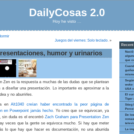
DailyCosas 2.0
Hoy he visto …
dormir
Juegos del viernes: Solo teclado.
»
Recent
esentaciones, humor y urinarios
Nació
algun
que c
Cuand
guiños
mismo
Según
on Zen es la respuesta a muchas de las dudas que se plantean
woke 
 a diseñar una presentación. Lo importante es aproximar a la
USA v
dea y no aburrirles.
El cur
Tiger
ía en
Alt1040 creían haber encontrado la peor página de
Stieg 
Perce
ón en Powerpoint jamás hecho
. Yo creo que se equivocan, ya
De los
, sin duda es el encontró
Zach Graham para Presentation Zen
remas
ay veces que la gente se equivoca mucho. Si hay que meter
televi
La im
zás lo que hay que hacer es documentación, no una aburrida