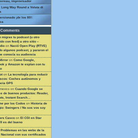
avreau, improvisador
 Long Way Round a Volata di
a
ersionado ¡de los 80!:
ca
 Comments
 migras tu podcast (u otro
do con feed) a otro sitio –
dio
on
Nació Open Play (RTVE)
do algunos podcast, y pararon el
ue conocía su audiencia
Mirror
on
Como Google,
ok y Amazon te espían con tu
so
ot
on
La tecnología para reducir
ascos: Coches autónomos y
ncia GPS
 mexico
on
Cuando Google se
e de buenos productos: Reader,
ts, Instant Search…
ine por los Codos
on
Historia de
gio: Swingers / No sos vos soy
ars Casco
on
El CGI en Star
II es del bueno
n
Problemas en las webs de la
a Nacional con sus certificados