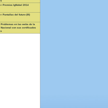
es
on
Premios IgNobel 2014
on
Pantallas del futuro (III)
n
Problemas en las webs de la
a Nacional con sus certificados
es