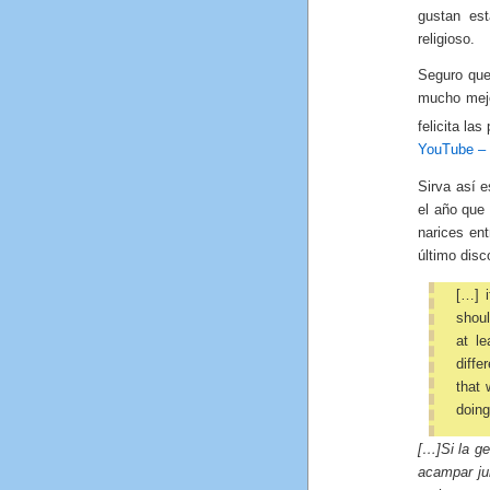
gustan es
religioso.
Seguro que
mucho mejo
felicita la
YouTube – 
Sirva así e
el año que
narices ent
último disco
[…] i
shoul
at l
diffe
that 
doing
[…]Si la ge
acampar ju