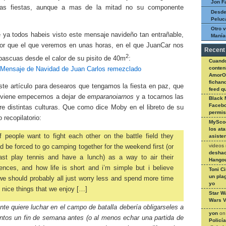
Jon F
tas fiestas, aunque a mas de la mitad no su componente
Desde
Peluc
Otro v
 ya todos habeis visto este mensaje navideño tan entrañable,
Manía
r que el que veremos en unas horas, en el que JuanCar nos
Recent
2
s pascuas desde el calor de su pisito de 40m
:
Cuando
conteni
Mensaje de Navidad de Juan Carlos remezclado
AmorO
fichan
ste artículo para desearos que tengamos la fiesta en paz, que
feed q
 viene empecemos a dejar de
emparanoiarnos
y a tocarnos las
Black 
Facebo
re distintas culturas. Que como dice Moby en el libreto de su
permi
 recopilatorio:
MySco
los at
f people want to fight each other on the battle field they
asiste
videos
d be forced to go camping together for the weekend first (or
deshac
east play tennis and have a lunch) as a way to air their
Hangou
rences, and how life is short and i’m simple but i believe
Toni C
un pla
we should probably all just worry less and spend more time
yo
 nice things that we enjoy […]
Star W
Wars V
nte quiere luchar en el campo de batalla debería obligarseles a
yon
o
ntos un fin de semana antes (o al menos echar una partida de
Policí