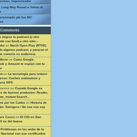
avreau, improvisador
 Long Way Round a Volata di
a
ersionado ¡de los 80!:
ca
 Comments
 migras tu podcast (u otro
do con feed) a otro sitio –
dio
on
Nació Open Play (RTVE)
do algunos podcast, y pararon el
ue conocía su audiencia
Mirror
on
Como Google,
ok y Amazon te espían con tu
so
ot
on
La tecnología para reducir
ascos: Coches autónomos y
ncia GPS
 mexico
on
Cuando Google se
e de buenos productos: Reader,
ts, Instant Search…
ine por los Codos
on
Historia de
gio: Swingers / No sos vos soy
ars Casco
on
El CGI en Star
II es del bueno
n
Problemas en las webs de la
a Nacional con sus certificados