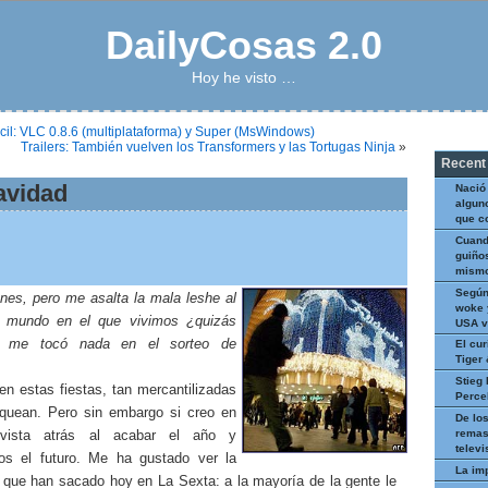
DailyCosas 2.0
Hoy he visto …
cil: VLC 0.8.6 (multiplataforma) y Super (MsWindows)
Trailers: También vuelven los Transformers y las Tortugas Ninja
»
Recent
avidad
Nació
algun
que c
Cuand
guiños
mismo
Según
nes, pero me asalta la mala leshe al
woke 
l mundo en el que vivimos ¿quizás
USA v
o me tocó nada en el sorteo de
El cur
Tiger
Stieg 
en estas fiestas, tan mercantilizadas
Perce
uean. Pero sin embargo si creo en
De los
remas
vista atrás al acabar el año y
televi
nos el futuro. Me ha gustado ver la
La im
a que han sacado hoy en La Sexta: a la mayoría de la gente le