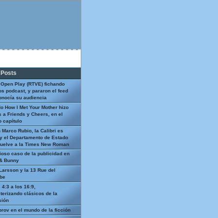
 Posts
 Open Play (RTVE) fichando
os podcast, y pararon el feed
onocía su audiencia
o How I Met Your Mother hizo
 a Friends y Cheers, en el
 capítulo
 Marco Rubio, la Calibri es
y el Departamento de Estado
uelve a la Times New Roman
ioso caso de la publicidad en
 & Bunny
Larsson y la 13 Rue del
be
 4:3 a los 16:9,
terizando clásicos de la
sión
prov en el mundo de la ficción