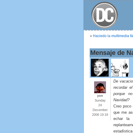
«
Haciedo la multimedia fá
Mensaje de N
De vacacio
recordar e
porque n
yon
Navidad?
Sunday
24
Creo poco 
December
que me asq
2006 19:18
echar la 
replantear
estadístic