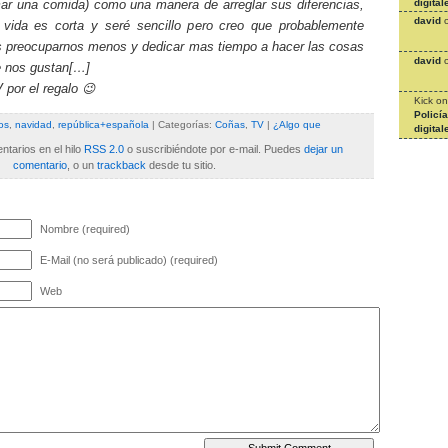
digital
mar una comida) como una manera de arreglar sus diferencias,
david
vida es corta y seré sencillo pero creo que probablemente
 preocuparnos menos y dedicar mas tiempo a hacer las cosas
david
 nos gustan[…]
 por el regalo 😉
Kick
o
Policí
os
,
navidad
,
república+española
| Categorías:
Coñas
,
TV
|
¿Algo que
digital
tarios en el hilo
RSS 2.0
o suscribiéndote por e-mail. Puedes
dejar un
comentario
, o un
trackback
desde tu sitio.
Nombre (required)
E-Mail (no será publicado) (required)
Web