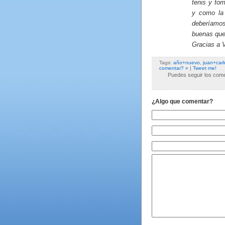
tenis y to
y como la 
deberíamos
buenas que
Gracias a V
Tags:
año+nuevo
,
juan+carl
comentar? »
|
Tweet me!
Puedes seguir los comen
¿Algo que comentar?