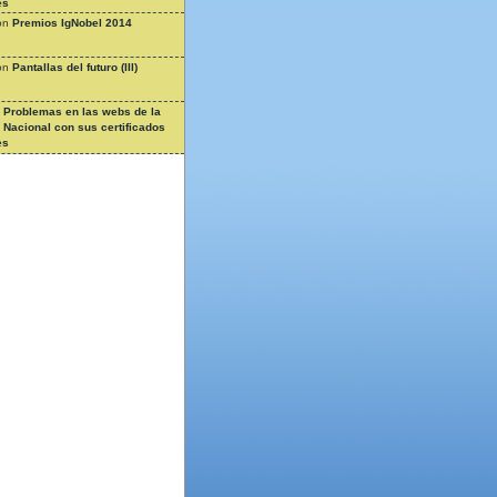
es
on
Premios IgNobel 2014
on
Pantallas del futuro (III)
n
Problemas en las webs de la
a Nacional con sus certificados
es