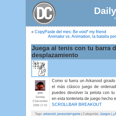
Dail
«
CopyPaste del mes: Be void* my friend
Animator vs. Animation, la batalla po
Juega al tenis con tu barra 
desplazamiento
Como si fuera un Arkanoid girado
el más clásico juego de ordenad
puedes devolver la pelota con tu
yon
Sunday
en esta tonterieta de juego hecho e
3 December
SCROLLBAR BREAKOUT
2006 17:15
Tags:
arkanoid
,
javascript+game
| Categorías:
Juegos
|
¿A