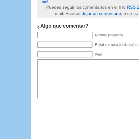
me!
Puedes seguir los comentarios en el hilo
RSS 2
mail. Puedes
dejar un comentario
, o un
tr
¿Algo que comentar?
Nombre (required)
E-Mail (no será publicado) (r
Web