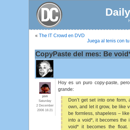
Dail
«
The IT Crowd en DVD
Juega al tenis con t
CopyPaste del mes: Be void*
Hoy es un puro copy-paste, per
grande:
yon
Don’t get set into one form, 
Saturday
2 December
own, and let it grow, be like 
2006 16:21
be formless, shapeless – like 
into a void*, it becomes the i
void* it becomes the float.