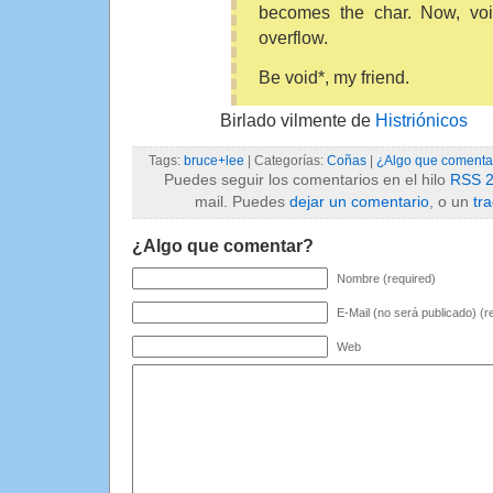
becomes the char. Now, voi
overflow.
Be void*, my friend.
Birlado vilmente de
Histriónicos
Tags:
bruce+lee
| Categorías:
Coñas
|
¿Algo que comenta
Puedes seguir los comentarios en el hilo
RSS 2
mail. Puedes
dejar un comentario
, o un
tr
¿Algo que comentar?
Nombre (required)
E-Mail (no será publicado) (r
Web