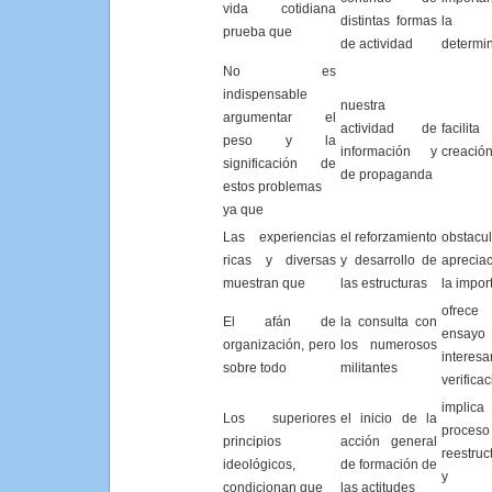
vida cotidiana
distintas formas
la
prueba que
de actividad
determi
No es
indispensable
nuestra
argumentar el
actividad de
facil
peso y la
información y
creació
significación de
de propaganda
estos problemas
ya que
Las experiencias
el reforzamiento
obstacu
ricas y diversas
y desarrollo de
aprecia
muestran que
las estructuras
la impor
ofre
El afán de
la consulta con
ensayo
organización, pero
los numerosos
interes
sobre todo
militantes
verifica
impli
Los superiores
el inicio de la
proce
principios
acción general
reestruc
ideológicos,
de formación de
y 
condicionan que
las actitudes