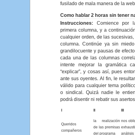
fusilado de mala manera de la we
Como hablar 2 horas sin tener n
Instrucciones:
Comience por la 
primera columna, y a continuación 
cualquier orden, de las sucesivas,
columna. Continúe ya sin miedo
grandilocuente y pausas de efecto,
cada una de las columnas correlat
intente mejorar la gramática ca
“explicar”, y cosas así, pues en
ante sus oyentes. Al fin, le result
válido para cualquier tema polític
o sindical. Quizá nadie le enti
podrá disentir ni rebatir sus asertos
I
II
III
la realización
nos obl
Queridos
de las premisas
exhaust
compañeros
del programa
análisis