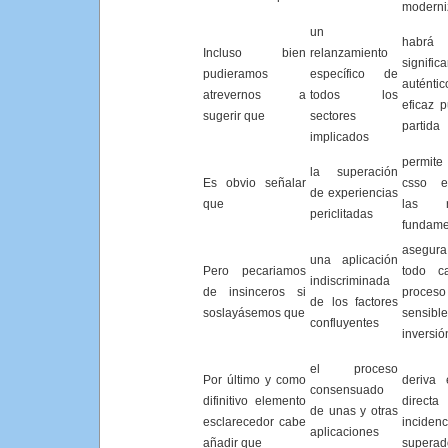
moderni
un
habr
Incluso bien
relanzamiento
signif
pudieramos
específico de
autén
atrevernos a
todos los
eficaz 
sugerir que
sectores
partida
implicados
permite
la superación
Es obvio señalar
csso ex
de experiencias
que
las r
periclitadas
fundame
asegu
una aplicación
Pero pecariamos
todo c
indiscriminada
de insinceros si
proce
de los factores
soslayásemos que
sensi
confluyentes
inversió
el proceso
Por último y como
deriva
consensuado
difinitivo elemento
directa
de unas y otras
esclarecedor cabe
incidenc
aplicaciones
añadir que
superad