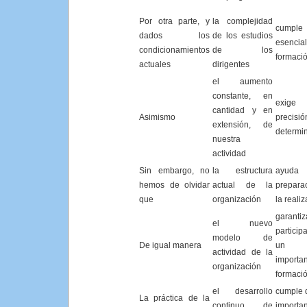
Por otra parte, y
la complejidad
cumple
dados los
de los estudios
esencia
condicionamientos
de los
formaci
actuales
dirigentes
el aumento
constante, en
exig
cantidad y en
Asimismo
precisi
extensión, de
determi
nuestra
actividad
Sin embargo, no
la estructura
ayuda
hemos de olvidar
actual de la
prepara
que
organización
la reali
garant
el nuevo
particip
modelo de
De igual manera
un g
actividad de la
importan
organización
formaci
el desarrollo
cumple 
La práctica de la
continuo de
importa