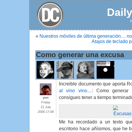
Dail
«
Nuestros móviles de última generación… no 
Atajos de teclado p
Como generar una excusa
Increible documento que aporta R
al vino vino…
: Como generar 
consigues tener a tiempo terminado
yon
Friday
21 July
2006 17:08
Me ha recordado a un texto qu
escritorio hace añísimos, que he b