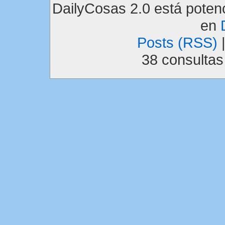
DailyCosas 2.0 está pote
en
Posts (RSS)
38 consulta