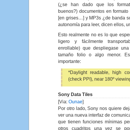
(¿se han dado que los format
buenos?) documentos en format
[en grises…] y MP3s ¿de banda s
autonomía para leer, dicen ellos, 
Esto realmente no es lo que espe
ligero y fácilmente transport
enrollable) que despliegase un
tamaño folio o algo menor. E
importante:
*Daylight readable, high con
(check PPI), near 180º viewin
Sony Data Tiles
[Via:
Ounae
]
Por otro lado, Sony nos quiere dej
ver una nueva interfaz de comunic
que tienen funciones mínimas pe
otros cuadritos una vez se po