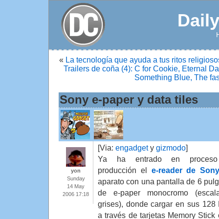
Dail
«
La tecnología que ayuda a tus ritos religioso
Trailers de coña (4): C for Cookie, Eternal 
Something Blue, The fas
Sony e-paper y data tiles
[Via:
engadget
y
gizmodo
]
Ya ha entrado en proces
producción el
e-reader de Son
yon
Sunday
aparato con una pantalla de 6 pul
14 May
de e-paper monocromo (escal
2006 17:18
grises), donde cargar en sus 128
a través de tarjetas Memory Stick