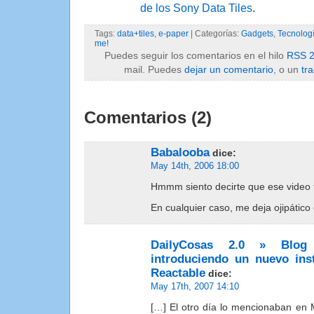
de los Sony Data Tiles
.
Tags:
data+tiles
,
e-paper
| Categorías:
Gadgets
,
Tecnolog
me!
Puedes seguir los comentarios en el hilo
RSS 2
mail. Puedes
dejar un comentario
, o un
tr
Comentarios (2)
Babalooba
dice:
May 14th, 2006 18:00
Hmmm siento decirte que ese video t
En cualquier caso, me deja ojipático
DailyCosas 2.0 » Blog
introduciendo un nuevo ins
Reactable
dice:
May 17th, 2007 14:10
[…] El otro día lo mencionaban en 