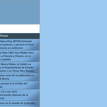
 Posts
 Open Play (RTVE) fichando
os podcast, y pararon el feed
onocía su audiencia
o How I Met Your Mother hizo
 a Friends y Cheers, en el
 capítulo
 Marco Rubio, la Calibri es
y el Departamento de Estado
uelve a la Times New Roman
ioso caso de la publicidad en
 & Bunny
Larsson y la 13 Rue del
be
 4:3 a los 16:9,
terizando clásicos de la
sión
prov en el mundo de la ficción