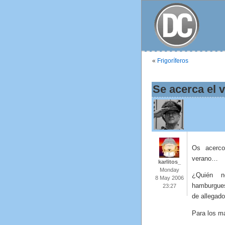
«
Frigoríferos
Se acerca el 
Os acerco
verano…
karlitos_
Monday
¿Quién 
8 May 2006
hamburgue
23:27
de allegado
Para los m