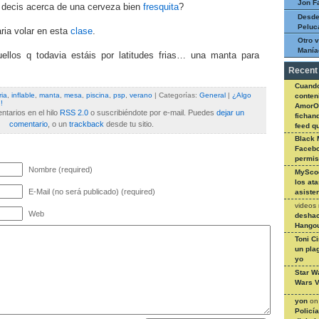
Jon F
decis acerca de una cerveza bien
fresquita
?
Desde
Peluc
ria volar en esta
clase
.
Otro v
Manía
ellos q todavia estáis por latitudes frias… una manta para
Recent
Cuando
ria
,
inflable
,
manta
,
mesa
,
piscina
,
psp
,
verano
| Categorías:
General
|
¿Algo
conteni
!
AmorO
tarios en el hilo
RSS 2.0
o suscribiéndote por e-mail. Puedes
dejar un
fichan
comentario
, o un
trackback
desde tu sitio.
feed q
Black 
Facebo
permi
Nombre (required)
MySco
los at
E-Mail (no será publicado) (required)
asiste
videos
Web
deshac
Hangou
Toni C
un pla
yo
Star W
Wars V
yon
o
Policí