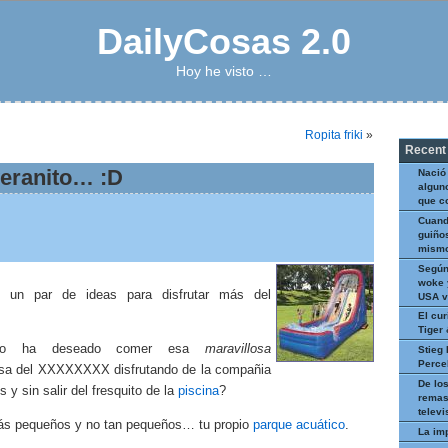
DailyCosas 2.0
Hoy he visto …
Ropita friki
»
Recent
veranito… :D
Nació
algun
que c
Cuand
guiños
mismo
Según
woke 
 un par de ideas para disfrutar más del
USA v
El cur
Tiger
no ha deseado comer esa
maravillosa
Stieg 
Perce
sa del XXXXXXXX disfrutando de la compañia
De los
s y sin salir del fresquito de la
piscina
?
remas
televi
ás pequeños y no tan pequeños… tu propio
parque acuático
.
La im