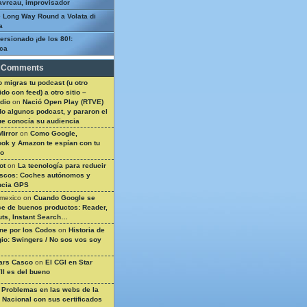
avreau, improvisador
 Long Way Round a Volata di
a
ersionado ¡de los 80!:
ca
 Comments
 migras tu podcast (u otro
do con feed) a otro sitio –
dio
on
Nació Open Play (RTVE)
do algunos podcast, y pararon el
ue conocía su audiencia
Mirror
on
Como Google,
ok y Amazon te espían con tu
so
ot
on
La tecnología para reducir
ascos: Coches autónomos y
ncia GPS
 mexico
on
Cuando Google se
e de buenos productos: Reader,
ts, Instant Search…
ine por los Codos
on
Historia de
gio: Swingers / No sos vos soy
ars Casco
on
El CGI en Star
II es del bueno
n
Problemas en las webs de la
a Nacional con sus certificados