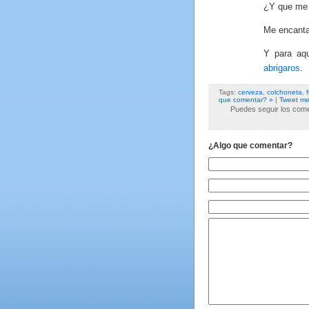
¿Y que me 
Me encanta
Y para aqu
abrigaros
.
Tags:
cerveza
,
colchoneta
,
f
que comentar? »
|
Tweet me
Puedes seguir los comen
¿Algo que comentar?