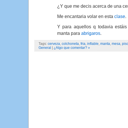
¿Y que me decis acerca de una ce
Me encantaria volar en esta
clase
.
Y para aquellos q todavia estáis
manta para
abrigaros
.
Tags:
cerveza
,
colchoneta
,
fria
,
inflable
,
manta
,
mesa
,
pis
General
|
¿Algo que comentar? »