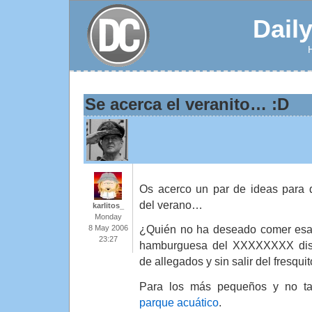
Dail
Se acerca el veranito… :D
Os acerco un par de ideas para d
del verano…
karlitos_
Monday
¿Quién no ha deseado comer es
8 May 2006
23:27
hamburguesa del XXXXXXXX disf
de allegados y sin salir del fresqui
Para los más pequeños y no t
parque acuático
.