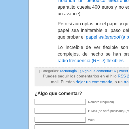
Holanda un periodico electrónic
aparatito cuesta 400 euros y no es
un avance).
Pero si aun optas por el papel y q
papel sea inalterable al paso d
que probar el
papel
waterproof
(a p
Lo increíble de ver flexible son
complejos, de hecho se han p
radio frecuencia (RFID) flexibles
.
| Categorías:
Tecnología
|
¿Algo que comentar? »
|
Tweet
Puedes seguir los comentarios en el hilo
RSS 2
mail. Puedes
dejar un comentario
, o un
tr
¿Algo que comentar?
Nombre (required)
E-Mail (no será publicado) (r
Web