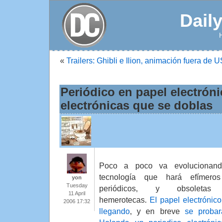
Dail
«
Trailers: Ghibli e Ilion, animación fuera de 
Periódico en papel electróni
electrónicas que se doblas
Poco a poco va evolucionand
tecnología que hará efímeros
yon
Tuesday
periódicos, y obsoletas
11 April
hemerotecas.
El papel electrónico
2006 17:32
llegando
, y en breve
se proba