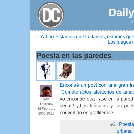
Dail
«
Yahoo: Estamos que lo damos, estamos que
Los juegos
Poesía en las paredes
Encontré un post con una gran fr
“Comete actos aleatorios de amab
yo encontré otra frase en la pared
yon
Thursday
señal? ¿Los filósofos y los poe
16 February
convertido en graffiteros?
2006 19:17