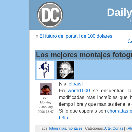
Dail
«
El futuro del portatil de 100 dolares
C
Los mejores montajes fotog
[via:
elpais
]
En
worth1000
se encuentran la
modificadas mas increíbles que 
yon
Monday
tiempo libre y que manitas tiene l
2 January
Si lo que esperais son
chorradas p
2006 18:47
b3ta
.
Tags:
fotografías
,
montajes
| Categorías:
Arte
,
Coñas
|
¿Al