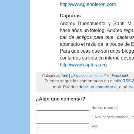
http://www.glennferon.com
Capturas
Andreu Buenafuente y Santi Mi
hace años un fotolog.
Andreu regal
par de amigos para que “captaran
apuntado el resto de la troupe de E
Para que veas que son unos blogg
contarnos su vida en interné despu
http://www.captura.org
| Categorías:
Arte
|
¿Algo que comentar? »
|
Tweet me!
Puedes seguir los comentarios en el hilo
RSS 2
mail. Puedes
dejar un comentario
, o un
tr
¿Algo que comentar?
Nombre (required)
E-Mail (no será publicado) (r
Web