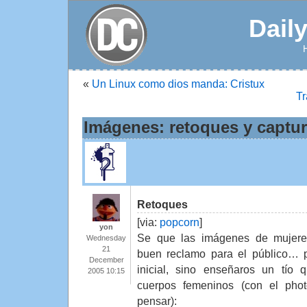
Dail
«
Un Linux como dios manda: Cristux
Tr
Imágenes: retoques y captu
Retoques
[via:
popcorn
]
yon
Se que las imágenes de mujer
Wednesday
21
buen reclamo para el público… 
December
inicial, sino enseñaros un tío 
2005 10:15
cuerpos femeninos (con el pho
pensar):