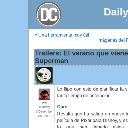
Dail
«
Una herramienta muy útil
Imágenes del Po
Trailers: El verano que vien
Superman
Lo flipo con esto de planificar la 
tanto tiempo de antelación.
yon
Cars
Monday
5 December
Resulta que ha salido un nuevo tra
2005 20:01
película de Pixar para Disney, y e
lo que han llegado éstos 