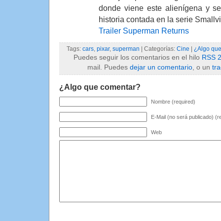
donde viene este alienígena y se
historia contada en la serie Smallvi
Trailer Superman Returns
Tags:
cars
,
pixar
,
superman
| Categorías:
Cine
|
¿Algo que
Puedes seguir los comentarios en el hilo
RSS 2
mail. Puedes
dejar un comentario
, o un
tr
¿Algo que comentar?
Nombre (required)
E-Mail (no será publicado) (r
Web