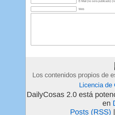
E-Mail (no será publicado) (r
Web
Los contenidos propios de e
Licencia d
DailyCosas 2.0 está pote
en
Posts (RSS)