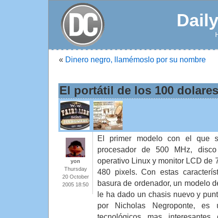
Dail
«
Dinero negro, llamémoslo por su nombre
El portátil de los 100 dolare
El primer modelo con el que s
procesador de 500 MHz, disco
operativo Linux y monitor LCD de 7
yon
Thursday
480 pixels. Con estas caracterís
20 October
basura de ordenador, un modelo d
2005 18:50
le ha dado un chasis nuevo y punt
por Nicholas Negroponte, es 
tecnológicos mas interesantes