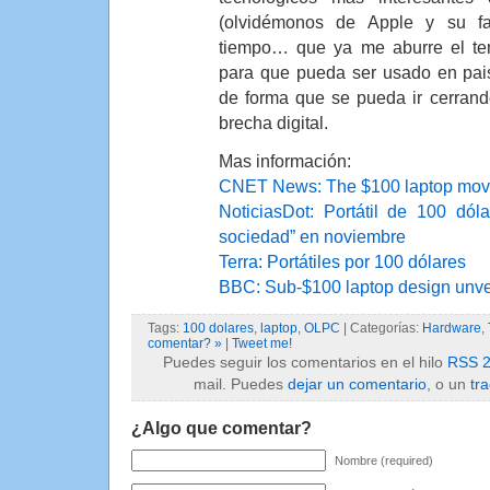
(olvidémonos de Apple y su f
tiempo… que ya me aburre el te
para que pueda ser usado en pais
de forma que se pueda ir cerran
brecha digital.
Mas información:
CNET News: The $100 laptop moves
NoticiasDot: Portátil de 100 dól
sociedad” en noviembre
Terra: Portátiles por 100 dólares
BBC: Sub-$100 laptop design unve
Tags:
100 dolares
,
laptop
,
OLPC
| Categorías:
Hardware
,
comentar? »
|
Tweet me!
Puedes seguir los comentarios en el hilo
RSS 2
mail. Puedes
dejar un comentario
, o un
tr
¿Algo que comentar?
Nombre (required)