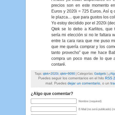
precios son en este momento en
Euros y 2020i = 725 Euros. Así q 
le plazca… que para gustos los col
Yo estoy decidido por el 2020i (deci
Qtek se lo debo a Karlitos, que
sería mi elección si no le faltara w
entre la cara rara que me puso m
que me quería comprar y los come
tanto provecho” que me hace Bab
compra un poco mas de lo que a
contaré.
Tags:
qtek+2020i
,
qtek+9090
| Categorías:
Gadgets
|
¿Alg
Puedes seguir los comentarios en el hilo
RSS 2
mail. Puedes
dejar un comentario
, o un
tr
¿Algo que comentar?
Nombre (required)
E-Mail (no será publicado) (r