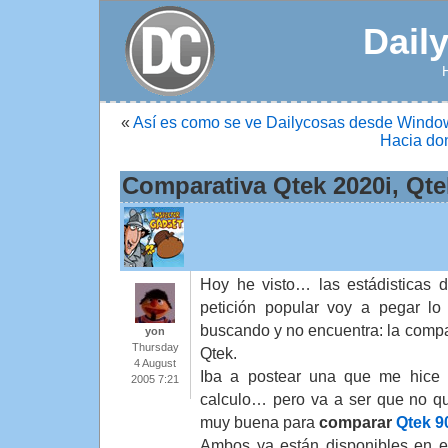
Dail
«
Así es como se ve Dailycosas desde Windo
Hacia do
Comparativa Qtek 2020i, Qte
Hoy he visto… las estádisticas 
petición popular voy a pegar l
buscando y no encuentra: la compar
yon
Thursday
Qtek.
4 August
Iba a postear una que me hice
2005 7:21
calculo… pero va a ser que no q
muy buena para
comparar
Qtek 9
Ambos ya están disponibles en e