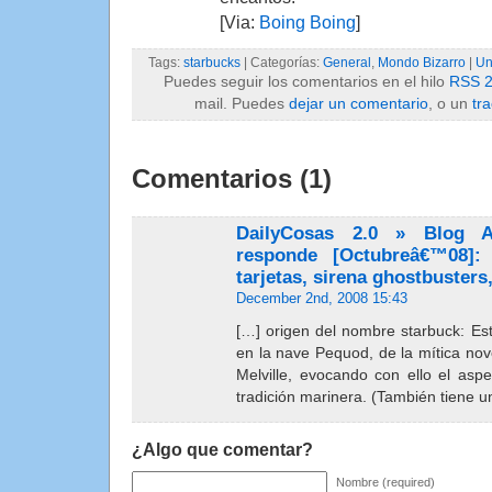
[Via:
Boing Boing
]
Tags:
starbucks
| Categorías:
General
,
Mondo Bizarro
|
Un
Puedes seguir los comentarios en el hilo
RSS 2
mail. Puedes
dejar un comentario
, o un
tr
Comentarios (1)
DailyCosas 2.0 » Blog A
responde [Octubreâ€™08]: 
tarjetas, sirena ghostbusters
December 2nd, 2008 15:43
[…] origen del nombre starbuck: Est
en la nave Pequod, de la mítica no
Melville, evocando con ello el asp
tradición marinera. (También tiene u
¿Algo que comentar?
Nombre (required)