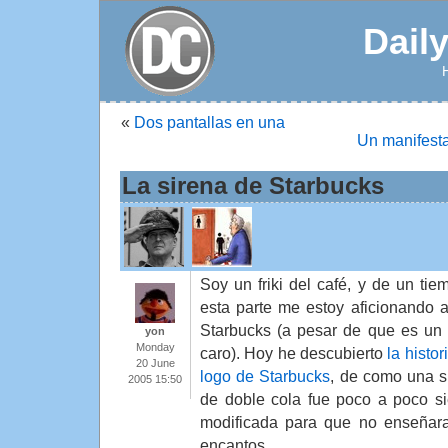
Dail
«
Dos pantallas en una
Un manifest
La sirena de Starbucks
Soy un friki del café, y de un tie
esta parte me estoy aficionando a 
Starbucks (a pesar de que es un
yon
Monday
caro). Hoy he descubierto
la histor
20 June
logo de Starbucks
, de como una s
2005 15:50
de doble cola fue poco a poco s
modificada para que no enseñar
encantos.