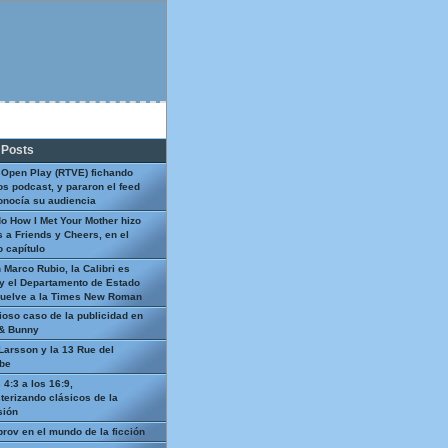
 Posts
 Open Play (RTVE) fichando
os podcast, y pararon el feed
onocía su audiencia
o How I Met Your Mother hizo
 a Friends y Cheers, en el
 capítulo
 Marco Rubio, la Calibri es
y el Departamento de Estado
uelve a la Times New Roman
ioso caso de la publicidad en
 & Bunny
Larsson y la 13 Rue del
be
 4:3 a los 16:9,
terizando clásicos de la
sión
prov en el mundo de la ficción