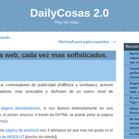
DailyCosas 2.0
Hoy he visto …
nsando….
Michisoft para papis inquietos…
»
Recent
a web, cada vez mas sofisticados.
Nació
algun
que c
Cuand
guiños
mismo
Según
s controladores de publicidad (AdBlock y similares), activen
woke 
adores mas avezados y disfruten de un nuevo nivel de
USA v
El cur
Tiger
 página descubriremos
, si nos fijamos detenidamente en una
Stieg 
Perce
a, el primer anuncio. A través de DHTML se puede
pelar
la página
De los
Peel
).
remas
televi
nda
página de anuncios
son 4 ejemplos (el que mas me gusta es el
La im
o de ABSOLUT
[pincha sin miedo]).