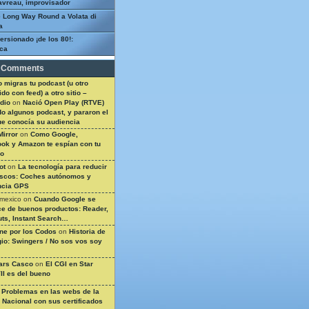
avreau, improvisador
 Long Way Round a Volata di
a
ersionado ¡de los 80!:
ca
 Comments
 migras tu podcast (u otro
do con feed) a otro sitio –
dio
on
Nació Open Play (RTVE)
do algunos podcast, y pararon el
ue conocía su audiencia
Mirror
on
Como Google,
ok y Amazon te espían con tu
so
ot
on
La tecnología para reducir
ascos: Coches autónomos y
ncia GPS
 mexico
on
Cuando Google se
e de buenos productos: Reader,
ts, Instant Search…
ine por los Codos
on
Historia de
gio: Swingers / No sos vos soy
ars Casco
on
El CGI en Star
II es del bueno
n
Problemas en las webs de la
a Nacional con sus certificados