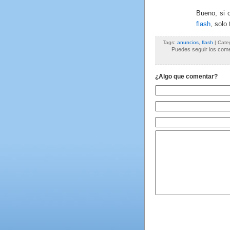
Bueno, si 
flash
, solo
Tags:
anuncios
,
flash
| Cate
Puedes seguir los comen
¿Algo que comentar?