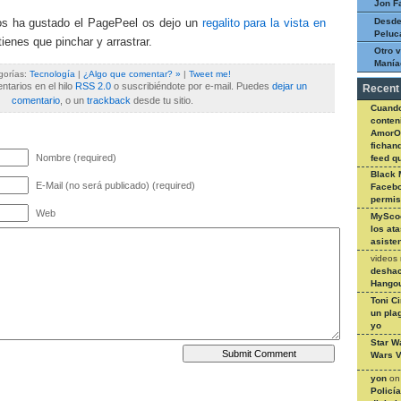
Jon F
Desde
os ha gustado el PagePeel os dejo un
regalito para la vista en
Peluc
 tienes que pinchar y arrastrar.
Otro v
Manía
gorías:
Tecnología
|
¿Algo que comentar? »
|
Tweet me!
tarios en el hilo
RSS 2.0
o suscribiéndote por e-mail. Puedes
dejar un
Recent
comentario
, o un
trackback
desde tu sitio.
Cuando
conteni
AmorO
fichan
Nombre (required)
feed q
Black 
E-Mail (no será publicado) (required)
Facebo
permi
Web
MySco
los at
asiste
videos
deshac
Hangou
Toni C
un pla
yo
Star W
Wars V
yon
o
Policí