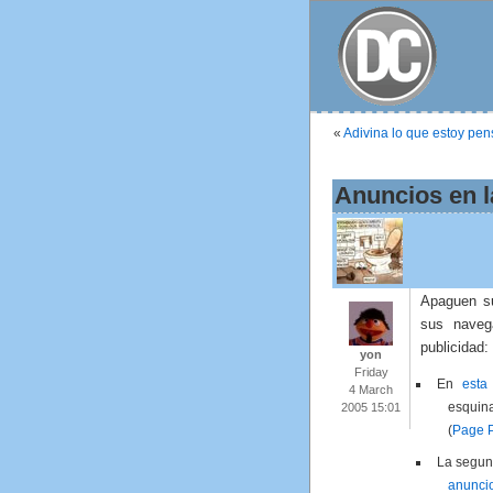
«
Adivina lo que estoy pe
Anuncios en l
Apaguen su
sus naveg
publicidad:
yon
Friday
En
esta
4 March
esquin
2005 15:01
(
Page 
La segu
anunci