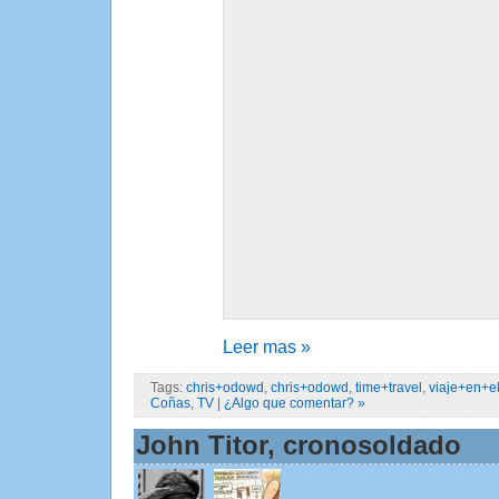
Leer mas »
Tags:
chris+odowd
,
chris+odowd
,
time+travel
,
viaje+en+e
Coñas
,
TV
|
¿Algo que comentar? »
John Titor, cronosoldado