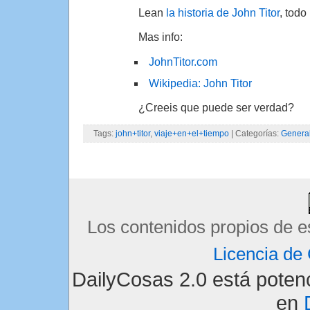
Lean
la historia de John Titor
, todo
Mas info:
JohnTitor.com
Wikipedia: John Titor
¿Creeis que puede ser verdad?
Tags:
john+titor
,
viaje+en+el+tiempo
| Categorías:
Genera
Los contenidos propios de e
Licencia d
DailyCosas 2.0 está pote
en