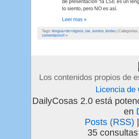
de presentación “la LSE es un len
lo siento, pero NO es así.
Leer mas »
Tags:
lengua+de+signos
,
lse
,
sordos
,
tontxu
| Categorías:
comentarios!! »
Los contenidos propios de e
Licencia d
DailyCosas 2.0 está pote
en
Posts (RSS)
35 consulta