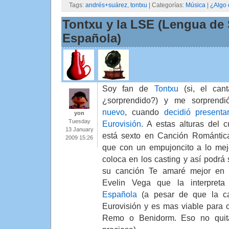
Tags:
andrés+suárez
,
tontxu
| Categorías:
Música
|
¿Algo 
Tontxu y la LSE (Lengua de
Española)
Soy fan de
Tontxu
(si, el canta
¿sorprendido?) y me sorprend
nuevo
, cuando
decidió presenta
yon
Tuesday
Eurovisión
. A estas alturas del c
13 January
está sexto en Canción Romántica
2009 15:26
que con un empujoncito a lo mej
coloca en los casting y así podrá
su canción Te amaré mejor en 
Evelin Vega que la interpret
Española
(a pesar de que la c
Eurovisión y es mas viable para 
Remo o Benidorm. Eso no quit