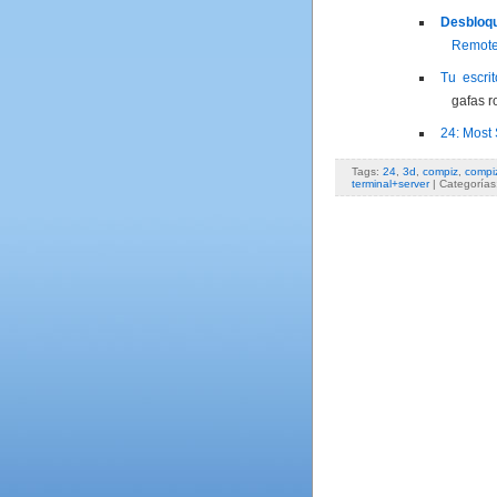
Desbloq
Remote
Tu escri
gafas r
24: Most
Tags:
24
,
3d
,
compiz
,
compi
terminal+server
| Categorías