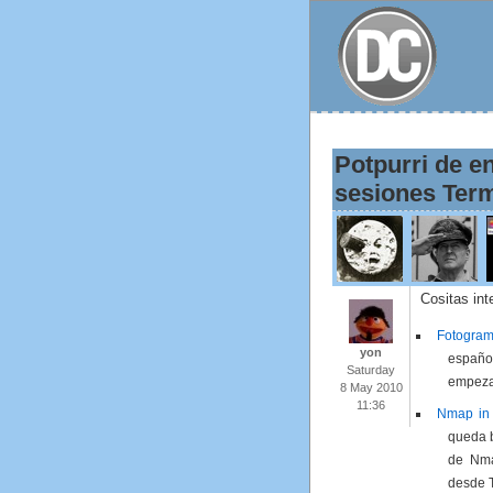
Potpurri de e
sesiones Term
Cositas in
Fotogram
yon
españo
Saturday
empezab
8 May 2010
11:36
Nmap in 
queda b
de Nma
desde 