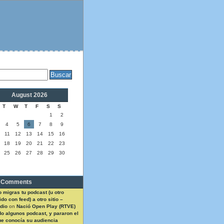
August 2026
T
W
T
F
S
S
1
2
4
5
6
7
8
9
11
12
13
14
15
16
18
19
20
21
22
23
25
26
27
28
29
30
 Comments
 migras tu podcast (u otro
do con feed) a otro sitio –
dio
on
Nació Open Play (RTVE)
do algunos podcast, y pararon el
ue conocía su audiencia