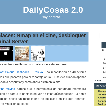
DailyCosas 2.0
Hoy he visto …
nlaces: Nmap en el cine, desbloquer
inal Server
M
3
10
teresantes que llamaron mi atención esta semana:
17
as: Galería Flashback El Relevo
. Una recopilación de 40 actores
24
31
les que posaron para el reportaje anual El Relevo cuando apenas
« Jan
an a despuntar y como ahora están en lo alto.
Recent
the movies
, parece que la herramienta de seguridad informática
Cuando
ien de cara a la pantalla en vez de infografías innocuas. La gente
conteni
AmorO
p ha hecho un recopilatorio de películas en las que aparece,
fichan
The Matrix en adelante…
feed q