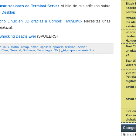
Black 
uear sesiones de Terminal Server
Al hilo de mis artículos sobre
Facebo
 Desktop
permi
MySco
torio Linux en 3D gracias a Compiz | MuyLinux
Necesitas unas
los at
asiste
ojo/azul.
videos
 Shocking Deaths Ever
(SPOILERS)
deshac
Hangou
Toni C
z
,
linux
,
matrix
,
nmap
,
nmap
,
spoilers
,
spoilers
,
terminal+server
,
:
Cine
,
General
,
Software
,
Tecnología
,
TV
|
¿Algo que comentar? »
un pla
yo
Star W
Wars V
yon
o
Policí
digital
david
david
Kick
o
Policí
digital
Catego
Categories