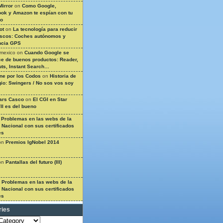
Mirror
on
Como Google,
ok y Amazon te espían con tu
so
ot
on
La tecnología para reducir
ascos: Coches autónomos y
ncia GPS
 mexico
on
Cuando Google se
e de buenos productos: Reader,
ts, Instant Search…
ine por los Codos
on
Historia de
gio: Swingers / No sos vos soy
ars Casco
on
El CGI en Star
II es del bueno
n
Problemas en las webs de la
a Nacional con sus certificados
es
on
Premios IgNobel 2014
on
Pantallas del futuro (III)
n
Problemas en las webs de la
a Nacional con sus certificados
es
ries