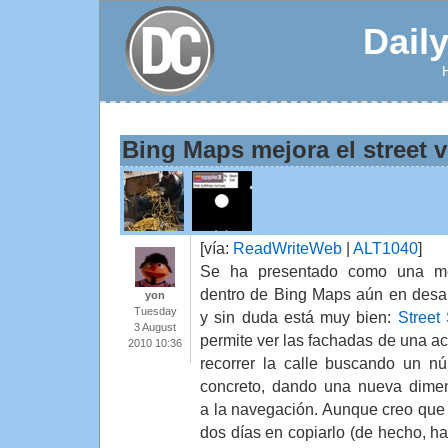
Dail
Bing Maps mejora el street v
[vía:
ReadWriteWeb
|
ALT1040
]
Se ha presentado como una me
dentro de Bing Maps aún en desar
yon
Tuesday
y sin duda está muy bien:
Street 
3 August
permite ver las fachadas de una ac
2010 10:36
recorrer la calle buscando un n
concreto, dando una nueva dime
a la navegación. Aunque creo que 
dos días en copiarlo (de hecho, h