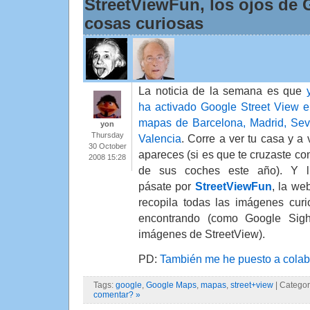
StreetViewFun, los ojos de
cosas curiosas
La noticia de la semana es que
ha activado Google Street View e
mapas de Barcelona, Madrid, Sevi
yon
Thursday
Valencia
. Corre a ver tu casa y a 
30 October
apareces (si es que te cruzaste co
2008 15:28
de sus coches este año). Y l
pásate por
StreetViewFun
, la we
recopila todas las imágenes cur
encontrando (como Google Sigh
imágenes de StreetView).
PD:
También me he puesto a colab
Tags:
google
,
Google Maps
,
mapas
,
street+view
| Categor
comentar? »