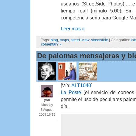
usuarios (StreetSide Photos)…. e
tiempo real! (minuto 5:00). S
competencia seria para Google Ma
Leer mas »
Tags:
bing
,
maps
,
street+view
,
streetslide
| Categorías:
int
comentar? »
De palomas mensajeras y bi
[Vía:
ALT1040
]
La Poste
(el servicio de correos
permite el uso de peculiares pal
yon
Monday
día:
3 August
2009 18:15