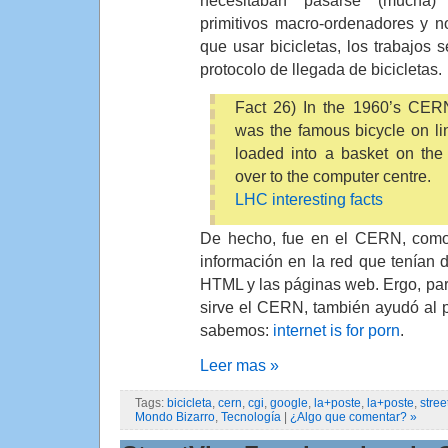
necesitaban pasarse (mucha) 
primitivos macro-ordenadores y n
que usar bicicletas, los trabajos 
protocolo de llegada de bicicletas.
Fact 26) In the 1960’s CER
was the famous bicycle on li
loaded into a basket on the
over to the computer centre.
LHC interesting facts
De hecho, fue en el CERN, como 
información en la red que tenían 
HTML y las páginas web. Ergo, pa
sirve el CERN, también ayudó al 
sabemos:
internet is for porn
.
Leer mas »
Tags:
bicicleta
,
cern
,
cgi
,
google
,
la+poste
,
la+poste
,
stre
Mondo Bizarro
,
Tecnología
|
¿Algo que comentar? »