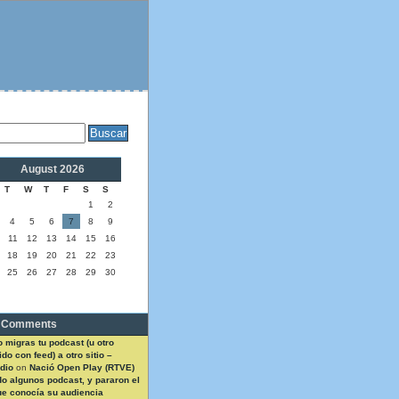
August 2026
T
W
T
F
S
S
1
2
4
5
6
7
8
9
11
12
13
14
15
16
18
19
20
21
22
23
25
26
27
28
29
30
 Comments
 migras tu podcast (u otro
do con feed) a otro sitio –
dio
on
Nació Open Play (RTVE)
do algunos podcast, y pararon el
ue conocía su audiencia