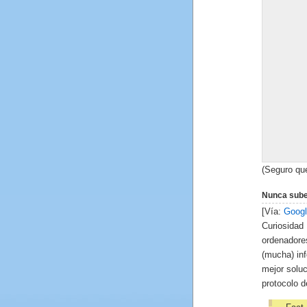
(Seguro que
Nunca subes
[Vía:
Googl
Curiosida
ordenadore
(mucha) in
mejor soluc
protocolo d