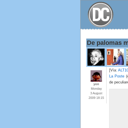
De palomas m
[Vía:
ALT1
La Poste
(e
de peculia
yon
Monday
3 August
2009 18:15