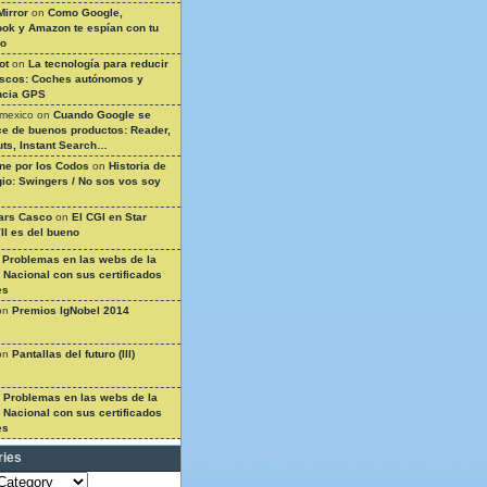
Mirror
on
Como Google,
ok y Amazon te espían con tu
so
ot
on
La tecnología para reducir
ascos: Coches autónomos y
ncia GPS
 mexico
on
Cuando Google se
e de buenos productos: Reader,
ts, Instant Search…
ine por los Codos
on
Historia de
gio: Swingers / No sos vos soy
ars Casco
on
El CGI en Star
II es del bueno
n
Problemas en las webs de la
a Nacional con sus certificados
es
on
Premios IgNobel 2014
on
Pantallas del futuro (III)
n
Problemas en las webs de la
a Nacional con sus certificados
es
ries