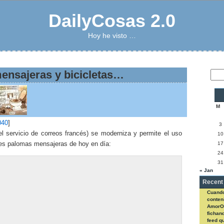
DailyCosas 2.0
Hoy he visto …
ensajeras y bicicletas…
M
040
]
3
l servicio de correos francés) se moderniza y permite el uso
10
res palomas mensajeras de hoy en día:
17
24
31
« Jan
Recent
Cuando
conteni
AmorO
fichan
feed q