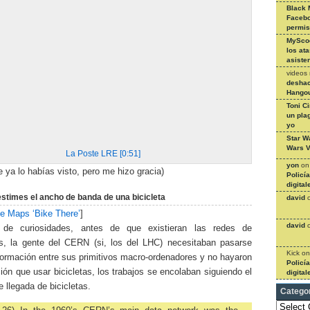
Black 
Facebo
permi
MySco
los at
asiste
videos
deshac
Hangou
Toni C
un pla
yo
Star W
Wars V
La Poste LRE [0:51]
yon
o
 ya lo habías visto, pero me hizo gracia)
Policí
digital
times el ancho de banda de una bicicleta
david
e Maps ‘Bike There’
]
david
d de curiosidades, antes de que existieran las redes de
s, la gente del CERN (si, los del LHC) necesitaban pasarse
Kick
o
formación entre sus primitivos macro-ordenadores y no hayaron
Policí
ión que usar bicicletas, los trabajos se encolaban siguiendo el
digital
e llegada de bicicletas.
Catego
Categories