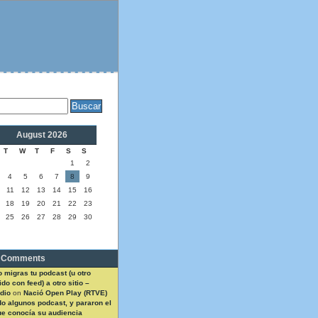
August 2026
T
W
T
F
S
S
1
2
4
5
6
7
8
9
11
12
13
14
15
16
18
19
20
21
22
23
25
26
27
28
29
30
 Comments
 migras tu podcast (u otro
do con feed) a otro sitio –
dio
on
Nació Open Play (RTVE)
do algunos podcast, y pararon el
ue conocía su audiencia