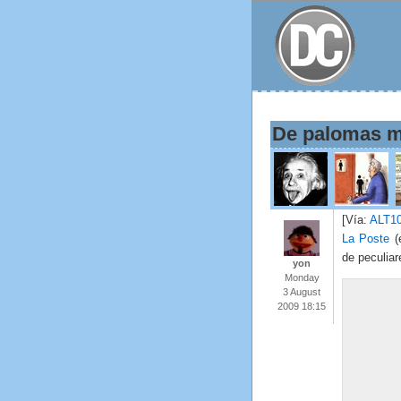
De palomas m
[Vía:
ALT1
La Poste
(e
de peculia
yon
Monday
3 August
2009 18:15