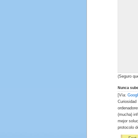
(Seguro que
Nunca subes
[Vía:
Googl
Curiosida
ordenadore
(mucha) in
mejor soluc
protocolo d