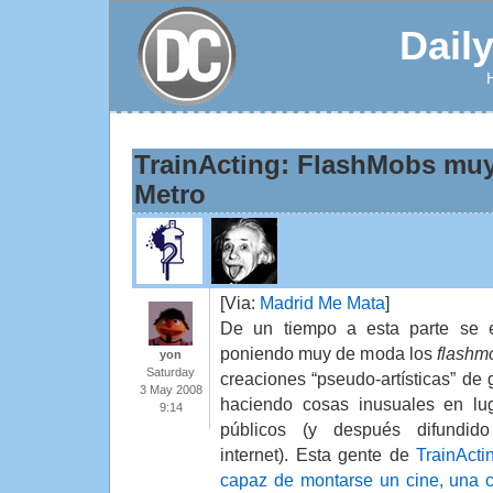
Dail
TrainActing: FlashMobs muy
Metro
[Via:
Madrid Me Mata
]
De un tiempo a esta parte se 
poniendo muy de moda los
flashm
yon
Saturday
creaciones “pseudo-artísticas” de 
3 May 2008
haciendo cosas inusuales en lu
9:14
públicos (y después difundid
internet). Esta gente de
TrainActi
capaz de montarse un cine, una c