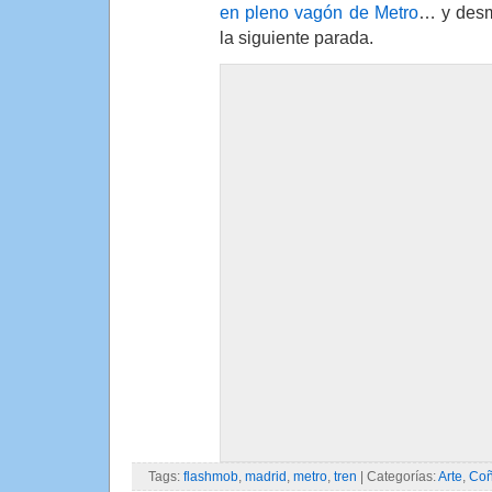
en pleno vagón de Metro
… y desm
la siguiente parada.
Tags:
flashmob
,
madrid
,
metro
,
tren
| Categorías:
Arte
,
Co