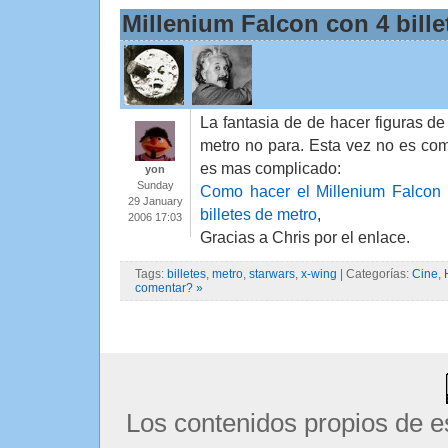
Millenium Falcon con 4 bille
La fantasia de de hacer figuras de
metro no para. Esta vez no es co
es mas complicado:
yon
Sunday
Como hacer el Millenium Falcon 
29 January
billetes de metro
,
2006 17:03
Gracias a Chris por el enlace.
Tags:
billetes
,
metro
,
starwars
,
x-wing
| Categorías:
Cine
,
comentar? »
Los contenidos propios de e