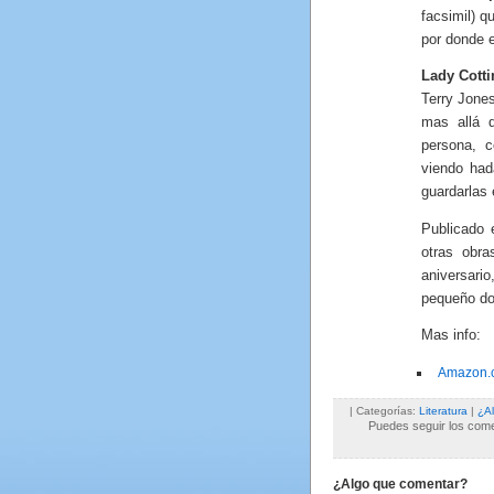
facsimil) q
por donde 
Lady Cotti
Terry Jone
mas allá d
persona, 
viendo had
guardarlas 
Publicado 
otras obra
aniversar
pequeño do
Mas info:
Amazon.c
| Categorías:
Literatura
|
¿A
Puedes seguir los comen
¿Algo que comentar?