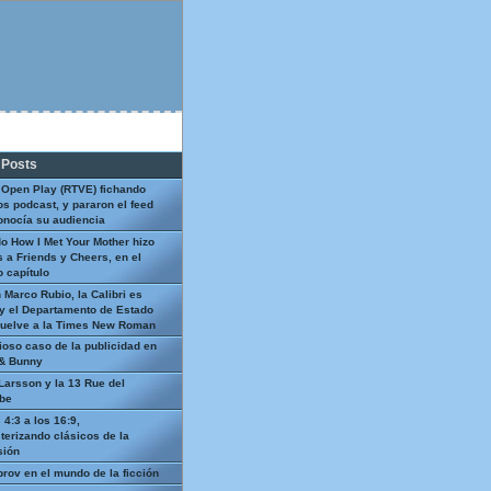
 Posts
 Open Play (RTVE) fichando
os podcast, y pararon el feed
onocía su audiencia
o How I Met Your Mother hizo
 a Friends y Cheers, en el
 capítulo
 Marco Rubio, la Calibri es
y el Departamento de Estado
uelve a la Times New Roman
ioso caso de la publicidad en
 & Bunny
Larsson y la 13 Rue del
be
 4:3 a los 16:9,
terizando clásicos de la
sión
prov en el mundo de la ficción