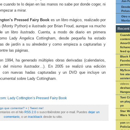
Jon F
ue cuando te lo dejan en las manos no sabe por donde coger, ni
Desde
empezar a mirar.
Peluc
Otro v
ngton’s Pressed Fairy Book
es un libro mágico, realizado por
Manía
s (Monty Python) e ilustrado por Brian Froud, aunque va mucho
Recent
e un libro ilustrado. Cuenta, a modo de diario en primera
Cuando
como Lady Angelica Cottingham, desde pequeña ha estado
conteni
AmorO
as de jardín a su alrededor y como empieza a capturarlas y
fichan
entre las páginas.
feed q
Black 
en 1994, ha generado múltiples obras derivadas (calendarios,
Facebo
permi
s del mismo ilustrador…). En 2005 se realizó una edición
MySco
io, con nuevas hadas capturadas y un DVD que incluye un
los at
cumental sobre Lady Cottingham.
asiste
videos
deshac
Hangou
Toni C
om: Lady Cottington’s Pressed Fairy Book
un pla
yo
lgo que comentar? »
|
Tweet me!
Star W
tarios en el hilo
RSS 2.0
o suscribiéndote por e-mail. Puedes
dejar un
Wars V
comentario
, o un
trackback
desde tu sitio.
yon
o
Policí