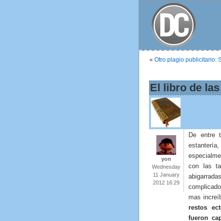
«
Otro plagio publicitario
El libro de l
De entre 
estanterí
especialmen
yon
con las ta
Wednesday
11 January
abigarrada
2012 16:29
complicado
mas increí
restos ec
fueron ca