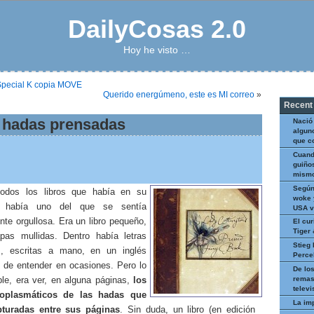
DailyCosas 2.0
Hoy he visto …
: Special K copia MOVE
Querido energúmeno, este es MI correo
»
Recent
as hadas prensadas
Nació
algun
que c
Cuand
guiños
mismo
Según
todos los libros que había en su
woke 
a, había uno del que se sentía
USA v
te orgullosa. Era un libro pequeño,
El cur
Tiger
pas mullidas. Dentro había letras
Stieg 
s, escritas a mano, en un inglés
Perce
 de entender en ocasiones. Pero lo
De los
remas
ble, era ver, en alguna páginas,
los
televi
toplasmáticos de las hadas que
La im
pturadas entre sus páginas
. Sin duda, un libro (en edición