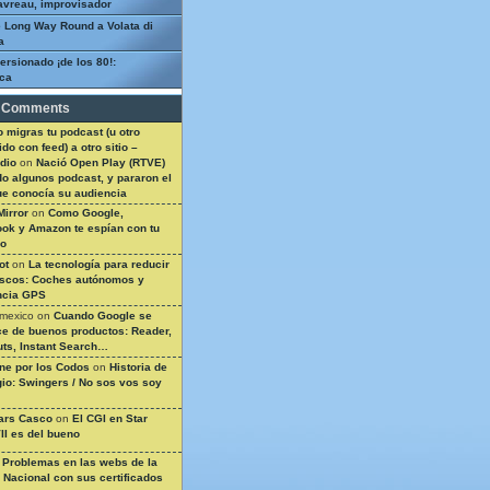
avreau, improvisador
 Long Way Round a Volata di
a
ersionado ¡de los 80!:
ca
 Comments
 migras tu podcast (u otro
do con feed) a otro sitio –
dio
on
Nació Open Play (RTVE)
do algunos podcast, y pararon el
ue conocía su audiencia
Mirror
on
Como Google,
ok y Amazon te espían con tu
so
ot
on
La tecnología para reducir
ascos: Coches autónomos y
ncia GPS
 mexico
on
Cuando Google se
e de buenos productos: Reader,
ts, Instant Search…
ine por los Codos
on
Historia de
gio: Swingers / No sos vos soy
ars Casco
on
El CGI en Star
II es del bueno
n
Problemas en las webs de la
a Nacional con sus certificados