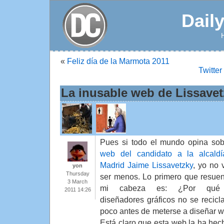
Dail
«
Feliz día de la Marmota 2011
Twitter
La inusable web de Lissavet
Pues si todo el mundo opina sob
web del candidato a la alcald
Madrid Jaime Lissavetzky
, yo no 
yon
Thursday
ser menos. Lo primero que resue
3 March
mi cabeza es: ¿Por qué
2011 14:26
diseñadores gráficos no se recicl
poco antes de meterse a diseñar 
Está claro que esta web la ha he