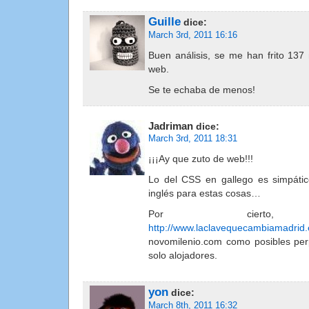
Guille
dice:
March 3rd, 2011 16:16
Buen análisis, se me han frito 137
web.
Se te echaba de menos!
Jadriman
dice:
March 3rd, 2011 18:31
¡¡¡Ay que zuto de web!!!
Lo del CSS en gallego es simpático
inglés para estas cosas…
Por cierto, acc
http://www.laclavequecambiamadrid.
novomilenio.com como posibles per
solo alojadores.
yon
dice:
March 8th, 2011 16:32