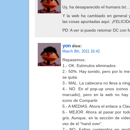
Uy, ha desaparecido el humans.txt…
Y la web ha cambiado en general 
las cosas apuntadas aquí. ¡FELICI
PD: A ver si puedo retomar DC con f
yon
dice:
March 8th, 2011 16:42
Repasemos:
1.- OK. Estímulos eliminados.
2.- 50%. Hay sonido, pero por lo m
se quita.
3.- MAL. La cabecera no lleva a nin
4.- NO. En el pop-up unos iconos g
marcado), pero en la web no hay
icono de Compartir.
5.- A MEDIAS. Ahora el enlace a Cla
6.- MEJOR. Ahora al pasar por tod
gris. Aunque, en la sección de víd
vez de el “hand over”.
7.- NO. Faltan contenidos en modo