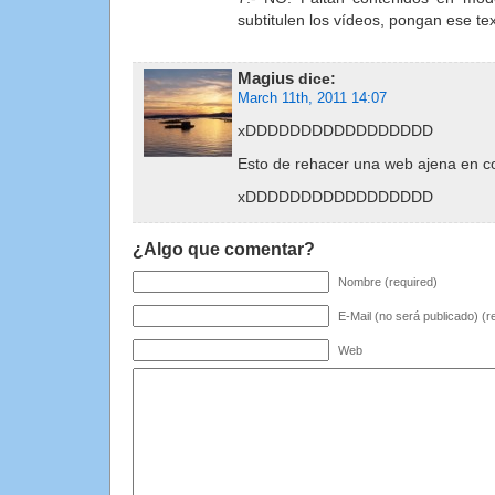
subtitulen los vídeos, pongan ese te
Magius
dice:
March 11th, 2011 14:07
xDDDDDDDDDDDDDDDDD
Esto de rehacer una web ajena en 
xDDDDDDDDDDDDDDDDD
¿Algo que comentar?
Nombre (required)
E-Mail (no será publicado) (r
Web