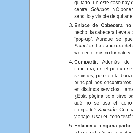
quitarlo. En este caso hay 
central.
Solución
: NO poner
sencillo y visible de quitar e
Enlace de Cabecera no 
hecho, la cabecera lleva a 
“pop-up”. Aunque se pue
Solución
: La cabecera debe
web en el mismo formato y a
Compartir
. Además de 
cabecera, en el pop-up se
servicios, pero en la barr
principal nos encontramos 
en distintos servicios, lla
¿Esta página solo sirve p
qué no se usa el icono 
compartir?
Solución
: Compa
y abajo. Usar el icono “está
Enlaces a ninguna parte
.
a la derecha (sitio antinatu