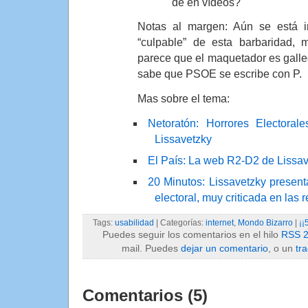
de en vídeos?
Notas al margen: Aún se está i
“culpable” de esta barbaridad, 
parece que el maquetador es gall
sabe que PSOE se escribe con P.
Mas sobre el tema:
Netoratón: Horrores Electoral
Lissavetzky
El País: La web R2-D2 de Lissa
20 Minutos: Lissavetzky prese
electoral, muy criticada en las 
Tags:
usabilidad
| Categorías:
internet
,
Mondo Bizarro
|
¡¡
Puedes seguir los comentarios en el hilo
RSS 2
mail. Puedes
dejar un comentario
, o un
tr
Comentarios (5)