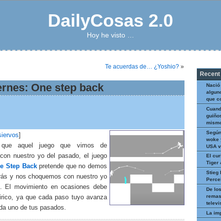
DailyCosas 2.0
Hoy he visto …
Te acuerdas de… ¿Yoshio?
»
Recent
ernes: One step back
Nació
algun
que c
Cuand
guiños
mismo
Según
siervos
]
woke 
 que aquel juego que vimos de
USA v
con nuestro yo del pasado, el juego
El cur
Tiger
e Step Back
pretende que no demos
Stieg 
rás y nos choquemos con nuestro yo
Perce
. El movimiento en ocasiones debe
De los
remas
tirico, ya que cada paso tuyo avanza
televi
da uno de tus pasados.
La im