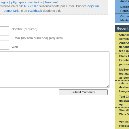
Jon F
uegos
|
¿Algo que comentar? »
|
Tweet me!
tarios en el hilo
RSS 2.0
o suscribiéndote por e-mail. Puedes
dejar un
Desde
comentario
, o un
trackback
desde tu sitio.
Peluc
Otro v
Manía
Recent
Nombre (required)
Cuando
E-Mail (no será publicado) (required)
conteni
AmorO
fichan
Web
feed q
Black 
Facebo
permi
MySco
los at
asiste
videos
deshac
Hangou
Toni C
un pla
yo
Star W
Wars V
yon
o
Policí