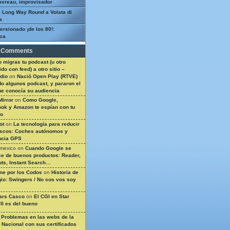
avreau, improvisador
 Long Way Round a Volata di
a
ersionado ¡de los 80!:
ca
 Comments
 migras tu podcast (u otro
do con feed) a otro sitio –
dio
on
Nació Open Play (RTVE)
do algunos podcast, y pararon el
ue conocía su audiencia
Mirror
on
Como Google,
ok y Amazon te espían con tu
so
ot
on
La tecnología para reducir
ascos: Coches autónomos y
ncia GPS
 mexico
on
Cuando Google se
e de buenos productos: Reader,
ts, Instant Search…
ine por los Codos
on
Historia de
gio: Swingers / No sos vos soy
ars Casco
on
El CGI en Star
II es del bueno
n
Problemas en las webs de la
a Nacional con sus certificados