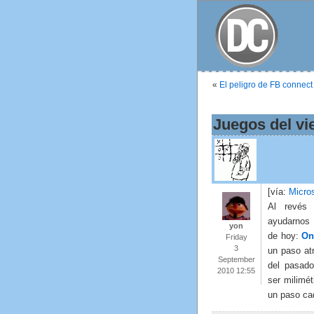
«
El peligro de FB connect
Juegos del vi
[vía:
Micro
Al revés
ayudarnos 
yon
de hoy:
On
Friday
3
un paso at
September
del pasado
2010 12:55
ser milimé
un paso ca