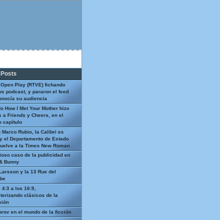
 Posts
 Open Play (RTVE) fichando
os podcast, y pararon el feed
onocía su audiencia
o How I Met Your Mother hizo
 a Friends y Cheers, en el
 capítulo
 Marco Rubio, la Calibri es
y el Departamento de Estado
uelve a la Times New Roman
ioso caso de la publicidad en
 & Bunny
Larsson y la 13 Rue del
be
 4:3 a los 16:9,
terizando clásicos de la
sión
prov en el mundo de la ficción