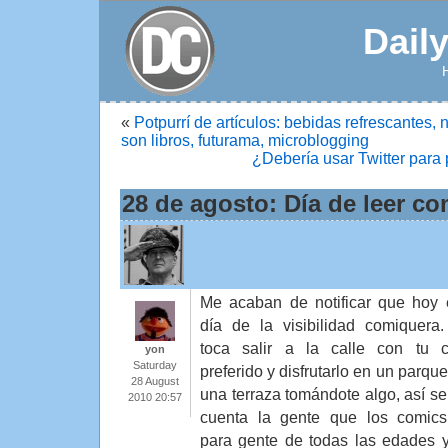
Dail
«
Potpurrí de artículos: bebidas refrescantes, 
son libros, futurama, microblogging
¿Debería usar Twitter par
28 de agosto: Día de leer c
Me acaban de notificar que hoy 
día de la visibilidad comiquera
toca salir a la calle con tu 
yon
Saturday
preferido y disfrutarlo en un parqu
28 August
una terraza tomándote algo, así se
2010 20:57
cuenta la gente que los comic
para gente de todas las edades 