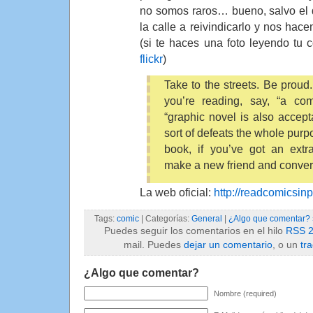
no somos raros… bueno, salvo el d
la calle a reivindicarlo y nos hac
(si te haces una foto leyendo tu 
flickr
)
Take to the streets. Be prou
you’re reading, say, “a co
“graphic novel is also acceptab
sort of defeats the whole purp
book, if you’ve got an ext
make a new friend and conver
La web oficial:
http://readcomicsin
Tags:
comic
| Categorías:
General
|
¿Algo que comentar? 
Puedes seguir los comentarios en el hilo
RSS 2
mail. Puedes
dejar un comentario
, o un
tr
¿Algo que comentar?
Nombre (required)