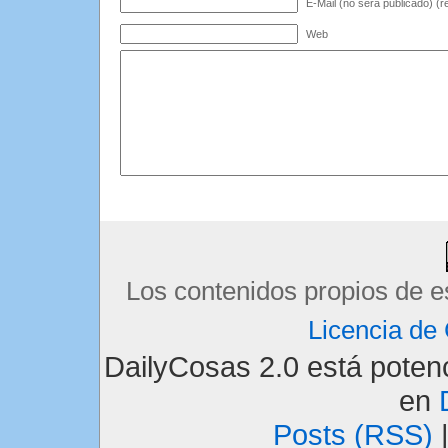
E-Mail (no será publicado) (r
Web
Los contenidos propios de e
Licencia d
DailyCosas 2.0 está pote
en
Posts (RSS)