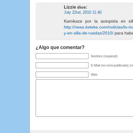
Lizzie
dice:
July 22nd, 2010 11:40
Kamikaze por la autopista en si
http://news.keteke.com/noticias/lo-ma
y-en-silla-de-ruedas/2010/
para habe
¿Algo que comentar?
Nombre (required)
E-Mail (no será publicado) (r
Web