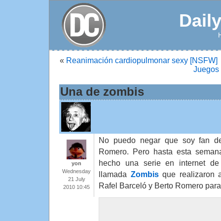
Dail
«
Reanimación cardiopulmonar sexy [NSFW]
Juegos 
Una de zombis
No puedo negar que soy fan de
Romero. Pero hasta esta seman
hecho una serie en internet de
yon
Wednesday
llamada
Zombis
que realizaron 
21 July
Rafel Barceló y Berto Romero par
2010 10:45