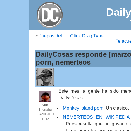
Dail
«
Juegos del… : Click Drag Type
Te acu
DailyCosas responde [marzo
porn, nemerteos
Este mes la gente ha sido meno
DailyCosas:
yon
Monkey Island porn
. Un clásico.
Thursday
1 April 2010
NEMERTEOS EN WIKIPEDIA
11:18
Pues resulta que un gusano, 
largo. Para los que quieran bu