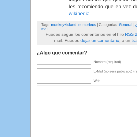
les recomiendo que en vez de
wikipedia
.
Tags:
monkey+island
,
nemerteos
| Categorías:
General
|
me!
Puedes seguir los comentarios en el hilo
RSS 2
mail. Puedes
dejar un comentario
, o un
tr
¿Algo que comentar?
Nombre (required)
E-Mail (no será publicado) (r
Web