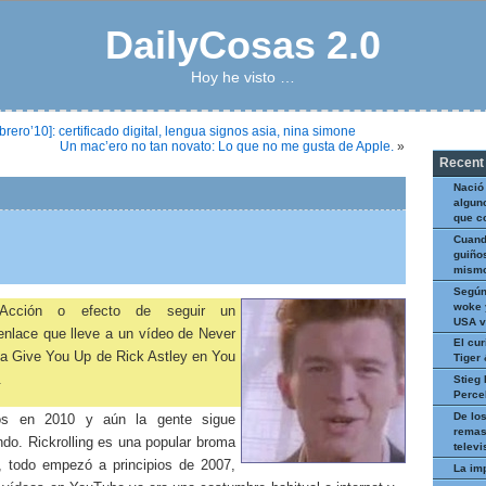
DailyCosas 2.0
Hoy he visto …
ero’10]: certificado digital, lengua signos asia, nina simone
Un mac’ero no tan novato: Lo que no me gusta de Apple.
»
Recent
Nació
algun
que c
Cuand
guiños
mismo
Según
woke 
Acción o efecto de seguir un
USA v
enlace que lleve a un vídeo de Never
El cur
a Give You Up de Rick Astley en You
Tiger
.
Stieg 
Perce
De los
s en 2010 y aún la gente sigue
remas
ndo. Rickrolling es una popular broma
televi
t, todo empezó a principios de 2007,
La im