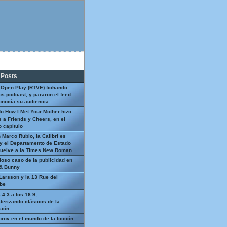
 Posts
 Open Play (RTVE) fichando
os podcast, y pararon el feed
onocía su audiencia
o How I Met Your Mother hizo
 a Friends y Cheers, en el
 capítulo
 Marco Rubio, la Calibri es
y el Departamento de Estado
uelve a la Times New Roman
ioso caso de la publicidad en
 & Bunny
Larsson y la 13 Rue del
be
 4:3 a los 16:9,
terizando clásicos de la
sión
prov en el mundo de la ficción