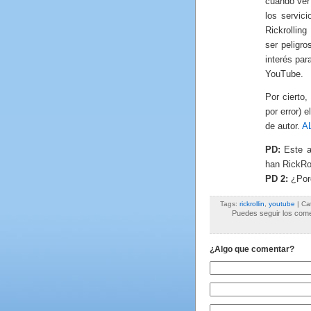
cuando ver
los servic
Rickrollin
ser peligr
interés par
YouTube.
Por cierto,
por error) 
de autor.
A
PD:
Este ar
han RickRo
PD 2:
¿Porq
Tags:
rickrollin
,
youtube
| Ca
Puedes seguir los comen
¿Algo que comentar?