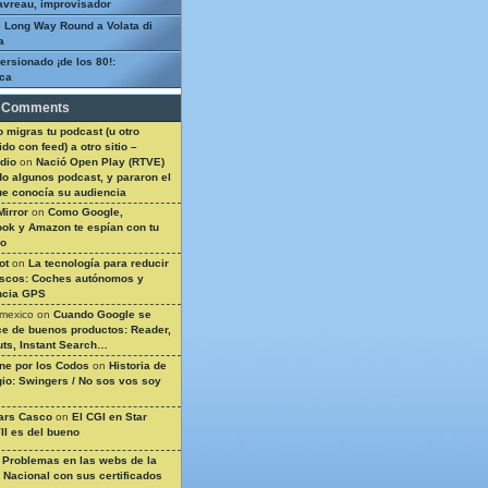
avreau, improvisador
 Long Way Round a Volata di
a
ersionado ¡de los 80!:
ca
 Comments
 migras tu podcast (u otro
do con feed) a otro sitio –
dio
on
Nació Open Play (RTVE)
do algunos podcast, y pararon el
ue conocía su audiencia
Mirror
on
Como Google,
ok y Amazon te espían con tu
so
ot
on
La tecnología para reducir
ascos: Coches autónomos y
ncia GPS
 mexico
on
Cuando Google se
e de buenos productos: Reader,
ts, Instant Search…
ine por los Codos
on
Historia de
gio: Swingers / No sos vos soy
ars Casco
on
El CGI en Star
II es del bueno
n
Problemas en las webs de la
a Nacional con sus certificados