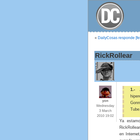
«
DailyCosas responde [febr
RickRollear
1.-
hiper
yon
Gonn
Wednesday
Tube
3 March
2010 19:02
Ya estamo
RickRollea
en Interne