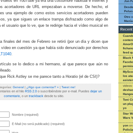
 vídeos en YouTube ya era una costumbre habitual e internet y
Jon F
ios acortadores de URL empezaban a moverse. De hecho, el
Desde
Peluc
g es una ejemplo de como estos servicios acortadores pueden
Otro v
osos, ya que sigues un enlace trampa disfrazado como algo de
Manía
a el usuario que lo ve, que te redirige hacia el vídeo musical en
Recent
Cuando
conteni
 a finales del mes de Febrero se retiró (por un día y dicen que
AmorO
el vídeo en cuestión ya que había sido denunciado por derechos
fichan
feed q
LT1040
.
Black 
Facebo
tículo se lo dedico a mi hermano, al que parece que aún no
permi
lleado.
MySco
los at
ue Rick Astley se me parece tanto a Horatio (el de CSI)?
asiste
videos
tegorías:
General
|
¿Algo que comentar? »
|
Tweet me!
deshac
tarios en el hilo
RSS 2.0
o suscribiéndote por e-mail. Puedes
dejar un
Hangou
comentario
, o un
trackback
desde tu sitio.
Toni C
un pla
yo
Star W
Nombre (required)
Wars V
E-Mail (no será publicado) (required)
yon
o
Policí