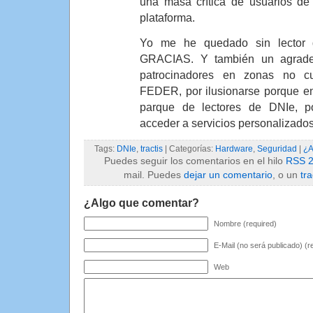
una masa crítica de usuarios d
plataforma.
Yo me he quedado sin lector 
GRACIAS. Y también un agradec
patrocinadores en zonas no cu
FEDER, por ilusionarse porque e
parque de lectores de DNIe, 
acceder a servicios personalizado
Tags:
DNIe
,
tractis
| Categorías:
Hardware
,
Seguridad
|
¿A
Puedes seguir los comentarios en el hilo
RSS 2
mail. Puedes
dejar un comentario
, o un
tr
¿Algo que comentar?
Nombre (required)
E-Mail (no será publicado) (r
Web