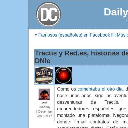
Dail
«
Famosos (españoles) en Facebook III: Músi
Tractis y Red.es, historias d
DNIe
Como os
comentaba el otro día
, 
hace unos años, sigo las aventu
desventuras de Tractis, 
yon
Tuesday
emprendedores españoles que
8 December
montado una plataforma, Negona
2009 19:47
donde firmar contratos de ma