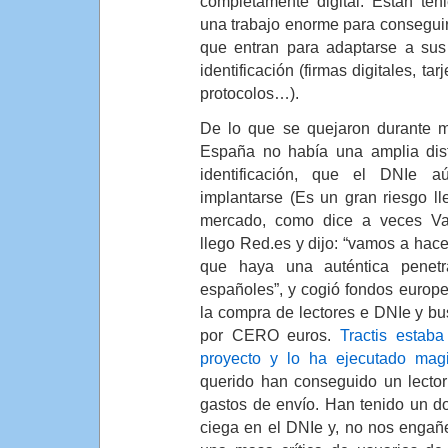
completamente digital. Están ten
una trabajo enorme para conseguir
que entran para adaptarse a sus
identificación (firmas digitales, tar
protocolos…).
De lo que se quejaron durante 
España no había una amplia dist
identificación, que el DNIe 
implantarse (Es un gran riesgo l
mercado, como dice a veces Va
llego Red.es y dijo: “vamos a ha
que haya una auténtica penet
españoles”, y cogió fondos europ
la compra de lectores e DNIe y bus
por CERO euros.
Tractis estaba
proyecto y lo ha ejecutado magi
querido han conseguido un lector
gastos de envío. Han tenido un do
ciega en el DNIe y, no nos engañ