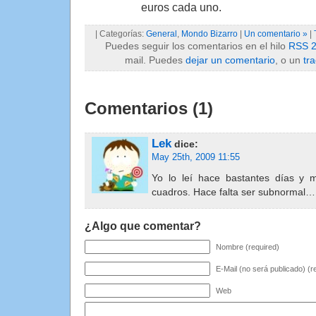
euros cada uno.
| Categorías:
General
,
Mondo Bizarro
|
Un comentario »
|
Puedes seguir los comentarios en el hilo
RSS 2
mail. Puedes
dejar un comentario
, o un
tr
Comentarios (1)
Lek
dice:
May 25th, 2009 11:55
Yo lo leí hace bastantes días y
cuadros. Hace falta ser subnormal…
¿Algo que comentar?
Nombre (required)
E-Mail (no será publicado) (r
Web