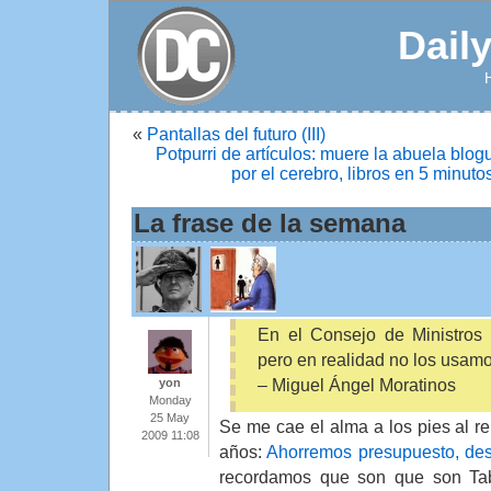
Dail
«
Pantallas del futuro (III)
Potpurri de artículos: muere la abuela blog
por el cerebro, libros en 5 minut
La frase de la semana
En el Consejo de Ministros
pero en realidad no los usamo
– Miguel Ángel Moratinos
yon
Monday
25 May
Se me cae el alma a los pies al re
2009 11:08
años:
Ahorremos presupuesto, des
recordamos que son que son Ta