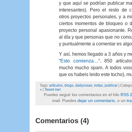
y que aquí se podrían publicar mas
interesantes). Pero el resto de
otros proyectos personales, y a mi
ciertos momentos de bloqueo o d
proyecto personal apasionante. Re
al día y que personas que no conoz
y puntualmente a comentar es algo
Y así, hemos llegado a 3 años y 
“
Esto comienza…
“. 850 artícu
mucho mucho spam. A todos vosot
que os habeis leido este tocho), m
Tags:
artículos
,
blogs
,
dailycosas
,
notas
,
publicar
| Catego
»
|
Tweet me!
Puedes seguir los comentarios en el hilo
RSS 2
mail. Puedes
dejar un comentario
, o un
tr
Comentarios (4)