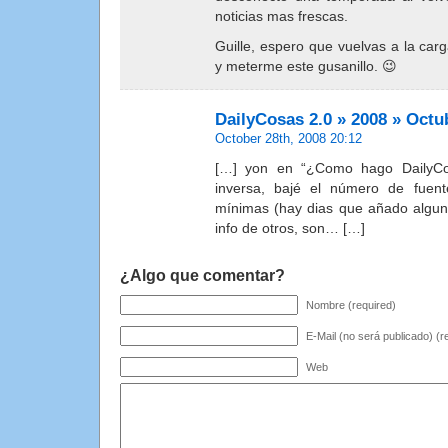
noticias mas frescas.
Guille, espero que vuelvas a la carg
y meterme este gusanillo. 😉
DailyCosas 2.0 » 2008 » Octu
October 28th, 2008 20:12
[…] yon en “¿Como hago DailyCos
inversa, bajé el número de fuen
mínimas (hay dias que añado alguna
info de otros, son… […]
¿Algo que comentar?
Nombre (required)
E-Mail (no será publicado) (r
Web