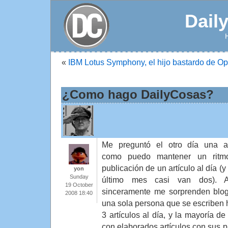
Dail
«
IBM Lotus Symphony, el hijo bastardo de Op
¿Como hago DailyCosas?
Me preguntó el otro día una 
como puedo mantener un ritm
publicación de un artículo al día (y
yon
Sunday
último mes casi van dos). 
19 October
sinceramente me sorprenden blo
2008 18:40
una sola persona que se escriben 
3 artículos al día, y la mayoría de
con elaborados artículos con sus p