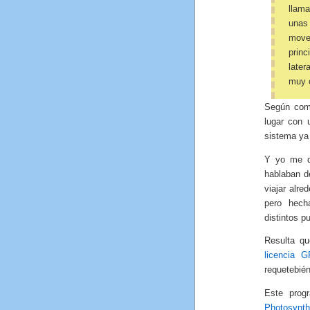
llama
unas
move
princ
later
muy 
Según co
lugar con 
sistema ya 
Y yo me d
hablaban 
viajar alre
pero hech
distintos p
Resulta q
licencia 
requetebién
Este prog
Photosynth