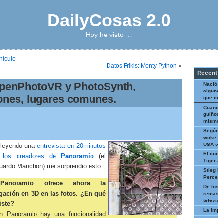
DailyCosas 2.0
Hoy he visto …
hículo
Datos Frikis: Monty Python
»
Recent
penPhotoVR y PhotoSynth,
Nació
algun
iones, lugares comunes.
que c
Cuand
guiños
mismo
Según
woke 
USA v
a leyendo una
entrevista en 20minutos
El cur
 los creadores de
Panoramio
(el
Tiger
uardo Manchón) me sorprendió esto:
Stieg 
Perce
Panoramio ofrece ahora la
De los
gación en 3D en las fotos. ¿En qué
remas
televi
iste?
La im
n Panoramio hay una funcionalidad