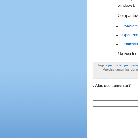
windows).
Comparativ
Panorami
OpenPhot
Photosyn
Me resulta
Tags:
openphotvr
,
panorami
Puedes seguir los comen
¿Algo que comentar?