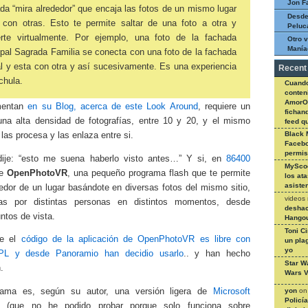
Jon F
da “mira alrededor” que encaja las fotos de un mismo lugar
Desde
 con otras. Esto te permite saltar de una foto a otra y
Peluc
rte virtualmente. Por ejemplo, una foto de la fachada
Otro v
Manía
ipal Sagrada Familia se conecta con una foto de la fachada
al y esta con otra y así sucesivamente. Es una experiencia
Recent
chula.
Cuando
conteni
AmorO
mentan
en su Blog, acerca de este Look Around
, requiere un
fichan
una alta densidad de fotografías, entre 10 y 20, y el mismo
feed q
Black 
las procesa y las enlaza entre si.
Facebo
permi
ije: “esto me suena haberlo visto antes…” Y si, en
86400
MySco
de
OpenPhotoVR
, una pequeño programa flash que te permite
los at
asiste
dedor de un lugar basándote en diversas fotos del mismo sitio,
videos
as por distintas personas en distintos momentos, desde
deshac
untos de vista.
Hangou
Toni C
ue el
código de la aplicación de OpenPhotoVR es libre con
un pla
yo
GPL y desde Panoramio han decidio usarlo
.. y han hecho
Star W
.
Wars V
yon
o
rama es, según su autor, una versión ligera de
Microsoft
Policí
(que no he podido probar porque solo funciona sobre