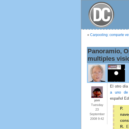
«
Carpooling: comparte ve
Panoramio, O
multiples vis
El otro dí
a uno de
español Ed
yon
Tuesday
P. 
23
September
nave
2008 9:42
cons
R.
E