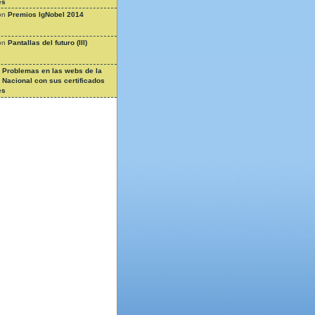
es
on
Premios IgNobel 2014
on
Pantallas del futuro (III)
n
Problemas en las webs de la
a Nacional con sus certificados
es