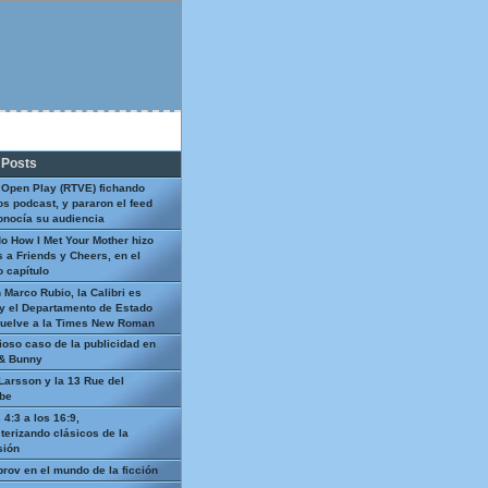
 Posts
 Open Play (RTVE) fichando
os podcast, y pararon el feed
onocía su audiencia
o How I Met Your Mother hizo
 a Friends y Cheers, en el
 capítulo
 Marco Rubio, la Calibri es
y el Departamento de Estado
uelve a la Times New Roman
ioso caso de la publicidad en
 & Bunny
Larsson y la 13 Rue del
be
 4:3 a los 16:9,
terizando clásicos de la
sión
prov en el mundo de la ficción