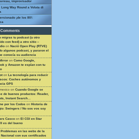
avreau, improvisador
 Long Way Round a Volata di
a
ersionado ¡de los 80!:
ca
 Comments
 migras tu podcast (u otro
do con feed) a otro sitio –
dio
on
Nació Open Play (RTVE)
do algunos podcast, y pararon el
ue conocía su audiencia
Mirror
on
Como Google,
ok y Amazon te espían con tu
so
ot
on
La tecnología para reducir
ascos: Coches autónomos y
ncia GPS
 mexico
on
Cuando Google se
e de buenos productos: Reader,
ts, Instant Search…
ine por los Codos
on
Historia de
gio: Swingers / No sos vos soy
ars Casco
on
El CGI en Star
II es del bueno
n
Problemas en las webs de la
a Nacional con sus certificados