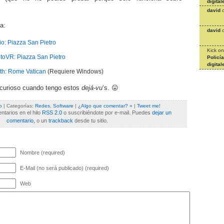
digital
david
a:
david
o: Piazza San Pietro
Kick
o
oVR: Piazza San Pietro
Policí
digital
th: Rome Vatican
(Requiere Windows)
 curioso cuando tengo estos
dejá-vu
‘s. 😛
o
| Categorías:
Redes
,
Software
|
¿Algo que comentar? »
|
Tweet me!
tarios en el hilo
RSS 2.0
o suscribiéndote por e-mail. Puedes
dejar un
comentario
, o un
trackback
desde tu sitio.
Nombre (required)
E-Mail (no será publicado) (required)
Web