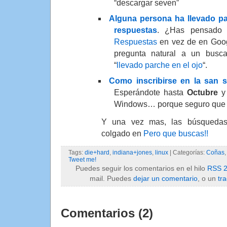
“descargar seven”
Alguna persona ha llevado pa
respuestas
. ¿Has pensad
Respuestas
en vez de en Goo
pregunta natural a un busc
“
llevado parche en el ojo
“.
Como inscribirse en la san s
Esperándote hasta
Octubre
y 
Windows… porque seguro que 
Y una vez mas, las búsqueda
colgado en
Pero que buscas!!
Tags:
die+hard
,
indiana+jones
,
linux
| Categorías:
Coñas
Tweet me!
Puedes seguir los comentarios en el hilo
RSS 2
mail. Puedes
dejar un comentario
, o un
tr
Comentarios (2)