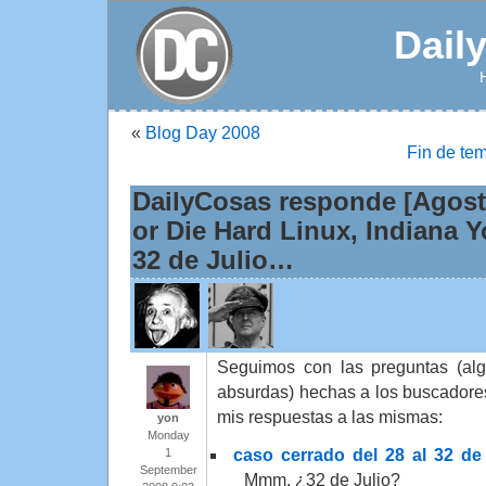
Dail
«
Blog Day 2008
Fin de te
DailyCosas responde [Agosto
or Die Hard Linux, Indiana Y
32 de Julio…
Seguimos con las preguntas (al
absurdas) hechas a los buscador
mis respuestas a las mismas:
yon
Monday
caso cerrado del 28 al 32 de 
1
September
Mmm, ¿32 de Julio?