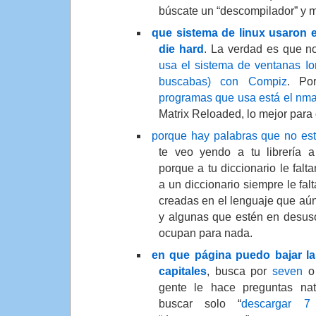
búscate un “descompilador” y
que sistema de linux usaron en
die hard
. La verdad es que n
usa el sistema de ventanas Io
buscabas) con Compiz
. Po
programas que usa está el nm
Matrix Reloaded, lo mejor para 
porque hay palabras que no est
te veo yendo a tu librería 
porque a tu diccionario le falt
a un diccionario siempre le fal
creadas en el lenguaje que aú
y algunas que estén en desus
ocupan para nada.
en que página puedo bajar la
capitales
, busca por
seven
o 
gente le hace preguntas na
buscar solo “
descargar 7