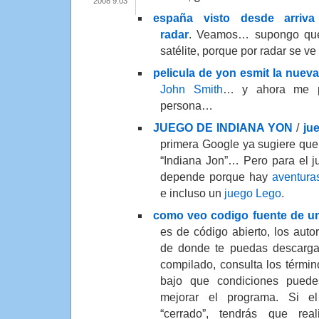
2008 9:03
españa visto desde arriva
radar
. Veamos… supongo que t
satélite, porque por radar se ve
pelicula de yon esmit la nueva
John Smith
… y ahora me p
persona…
JUEGO DE INDIANA YON
/
ju
primera Google ya sugiere que
“Indiana Jon”… Pero para el 
depende porque hay
aventuras
e incluso un
juego Lego
.
como veo codigo fuente de un
es de código abierto, los auto
de donde te puedas descargar
compilado, consulta los términ
bajo que condiciones puedes
mejorar el programa. Si el
“cerrado”, tendrás que reali