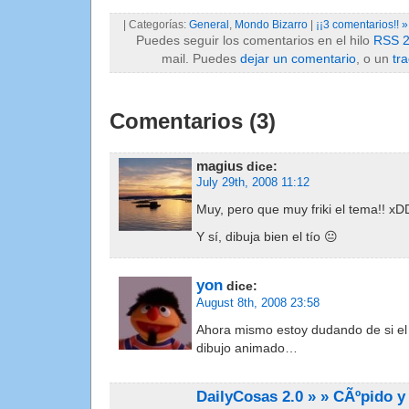
| Categorías:
General
,
Mondo Bizarro
|
¡¡3 comentarios!! »
Puedes seguir los comentarios en el hilo
RSS 2
mail. Puedes
dejar un comentario
, o un
tr
Comentarios (3)
magius
dice:
July 29th, 2008 11:12
Muy, pero que muy friki el tema!! x
Y sí, dibuja bien el tío 😐
yon
dice:
August 8th, 2008 23:58
Ahora mismo estoy dudando de si el t
dibujo animado…
DailyCosas 2.0 » » CÃºpido y