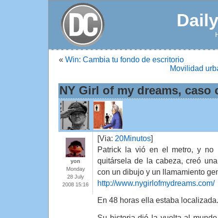
Dail
«
Win: Cambia tu fondo de escritorio
Movilidad urb
NY Girl of my dreams, caso 
[Via:
20Minutos
]
Patrick la vió en el metro, y no
quitársela de la cabeza, creó un
yon
Monday
con un dibujo y un llamamiento gen
28 July
http://www.nygirlofmydreams.com/
2008 15:16
En 48 horas ella estaba localizada
Su historia dió la vuelta al mund