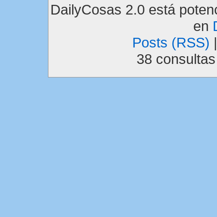
DailyCosas 2.0 está pote
en
Posts (RSS)
38 consulta