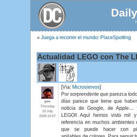
Dail
«
Juega a recorrer el mundo: PlaceSpotting
Actualidad LEGO con The L
[Via:
Microsiervos
]
Por sorprendente que parezca todo
días parece que tiene que habe
yon
Thursday
noticia de Google, de Apple…
10 July
LEGO!! Aquí hemos visto mil 
2008 15:57
referencia en muchos ambientes 
que se puede hacer con pi
apilables de colores. Para seguir 