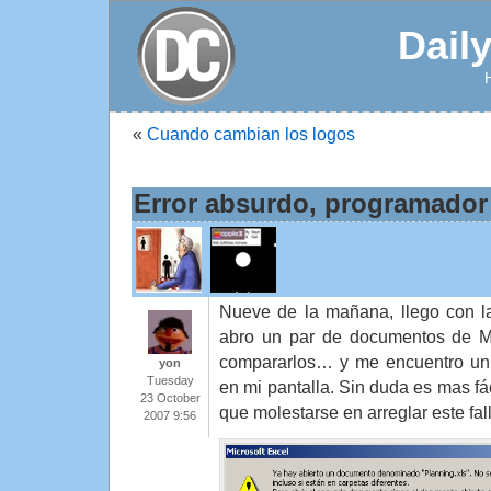
Dail
«
Cuando cambian los logos
Error absurdo, programador
Nueve de la mañana, llego con la
abro un par de documentos de Mi
compararlos… y me encuentro un 
yon
Tuesday
en mi pantalla. Sin duda es mas f
23 October
que molestarse en arreglar este fal
2007 9:56