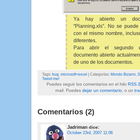
Ya hay abierto un doc
“Planning.xls”. No se puede
con el mismo nombre, inclus
diferentes.
Para abrir el segundo d
documento abierto actualmen
de uno de los documentos.
Tags:
bug
,
microsoft+excel
| Categorías:
Mondo Bizarro
,
S
Tweet me!
Puedes seguir los comentarios en el hilo
RSS 2
mail. Puedes
dejar un comentario
, o un
tr
Comentarios (2)
Jadriman
dice:
October 23rd, 2007 11:06