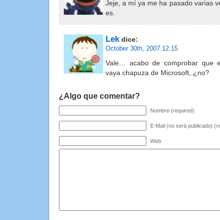
Jeje, a mí ya me ha pasado varias 
es.
Lek
dice:
October 30th, 2007 12:15
Vale… acabo de comprobar que e
vaya chapuza de Microsoft, ¿no?
¿Algo que comentar?
Nombre (required)
E-Mail (no será publicado) (r
Web