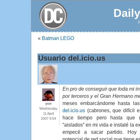
Dail
«
Batman LEGO
Usuario del.icio.us
En pro de conseguir que toda mi i
por terceros y el Gran Hermano me
meses embarcándome hasta las 
yon
Wednesday
del.icio.us
(cabrones, que difícil e
11 April
hace tiempo pero hasta que 
2007 9:54
“aislados” en mi vida e instalé la e
empecé a sacar partido. Hoy 
potencial de red social que tiene es