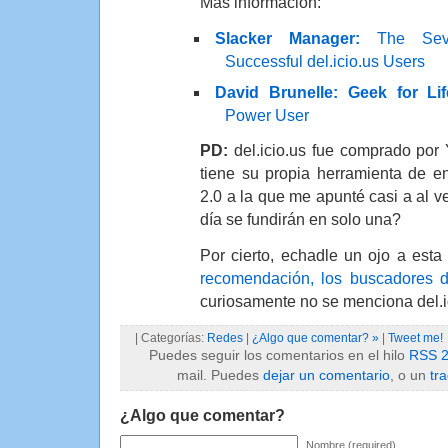
Mas información:
Slacker Manager:
The Sever
Successful del.icio.us Users
David Brunelle: Geek for Lif
Power User
PD:
del.icio.us fue comprado por
tiene su propia herramienta de 
2.0 a la que me apunté casi a al 
día se fundirán en solo una?
Por cierto, echadle un ojo a esta 
recomendación, los buscadores 
curiosamente no se menciona del.i
| Categorías:
Redes
|
¿Algo que comentar? »
|
Tweet me!
Puedes seguir los comentarios en el hilo
RSS 2
mail. Puedes
dejar un comentario
, o un
tr
¿Algo que comentar?
Nombre (required)