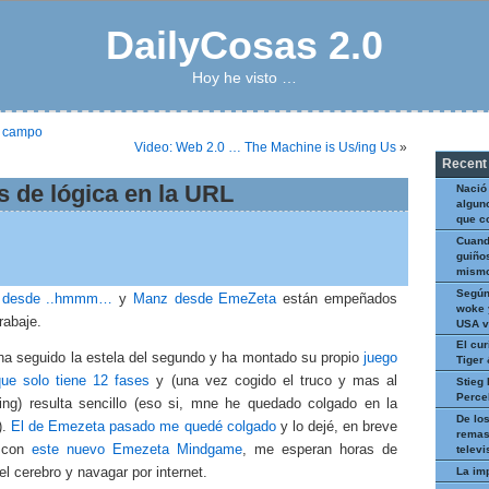
DailyCosas 2.0
Hoy he visto …
l campo
Video: Web 2.0 … The Machine is Us/ing Us
»
Recent
 de lógica en la URL
Nació
algun
que c
Cuand
guiños
mismo
Según
a desde ..hmmm…
y
Manz desde EmeZeta
están empeñados
woke 
rabaje.
USA v
El cur
 ha seguido la estela del segundo y ha montado su propio
juego
Tiger
que solo tiene 12 fases
y (una vez cogido el truco y mas al
Stieg 
Perce
king) resulta sencillo (eso si, mne he quedado colgado en la
De los
).
El de Emezeta pasado me quedé colgado
y lo dejé, en breve
remas
 con
este nuevo Emezeta Mindgame
, me esperan horas de
televi
La im
el cerebro y navagar por internet.