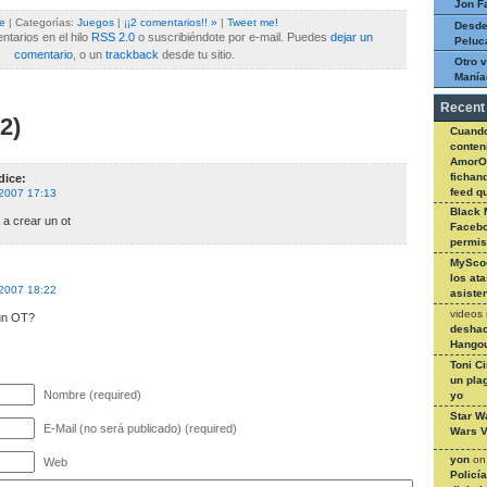
Jon F
le
| Categorías:
Juegos
|
¡¡2 comentarios!! »
|
Tweet me!
Desde
tarios en el hilo
RSS 2.0
o suscribiéndote por e-mail. Puedes
dejar un
Peluc
comentario
, o un
trackback
desde tu sitio.
Otro v
Manía
Recent
2)
Cuando
conteni
AmorO
fichan
dice:
feed q
 2007 17:13
Black 
a crear un ot
Facebo
permi
MySco
:
los at
 2007 18:22
asiste
videos
un OT?
deshac
Hangou
Toni C
un pla
Nombre (required)
yo
Star W
E-Mail (no será publicado) (required)
Wars V
yon
o
Web
Policí