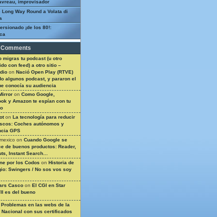
avreau, improvisador
 Long Way Round a Volata di
a
ersionado ¡de los 80!:
ca
 Comments
 migras tu podcast (u otro
do con feed) a otro sitio –
dio
on
Nació Open Play (RTVE)
do algunos podcast, y pararon el
ue conocía su audiencia
Mirror
on
Como Google,
ok y Amazon te espían con tu
so
ot
on
La tecnología para reducir
ascos: Coches autónomos y
ncia GPS
 mexico
on
Cuando Google se
e de buenos productos: Reader,
ts, Instant Search…
ine por los Codos
on
Historia de
gio: Swingers / No sos vos soy
ars Casco
on
El CGI en Star
II es del bueno
n
Problemas en las webs de la
a Nacional con sus certificados