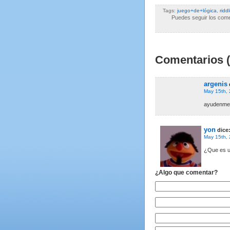
Tags:
juego+de+lógica
,
ridd
Puedes seguir los comen
Comentarios (
argenis
May 15th,
ayudenme 
yon
dice
May 15th,
¿Que es 
¿Algo que comentar?