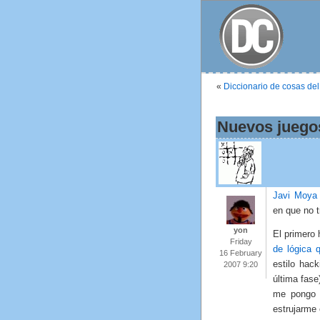
«
Diccionario de cosas de
Nuevos juegos
Javi Moy
en que no t
yon
El primero
Friday
de lógica 
16 February
estilo hac
2007 9:20
última fase
me pongo
estrujarme 