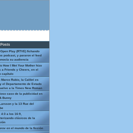
 Posts
 Open Play (RTVE) fichando
os podcast, y pararon el feed
onocía su audiencia
o How I Met Your Mother hizo
 a Friends y Cheers, en el
 capítulo
 Marco Rubio, la Calibri es
y el Departamento de Estado
uelve a la Times New Roman
ioso caso de la publicidad en
 & Bunny
Larsson y la 13 Rue del
be
 4:3 a los 16:9,
terizando clásicos de la
sión
prov en el mundo de la ficción